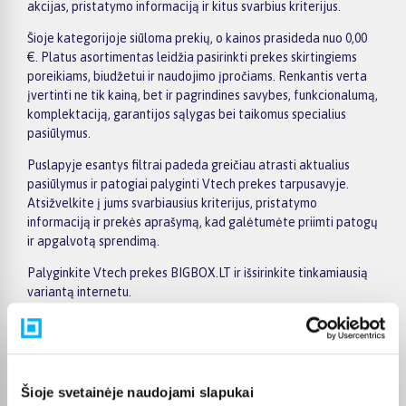
akcijas, pristatymo informaciją ir kitus svarbius kriterijus.
Šioje kategorijoje siūloma prekių, o kainos prasideda nuo 0,00
€. Platus asortimentas leidžia pasirinkti prekes skirtingiems
poreikiams, biudžetui ir naudojimo įpročiams. Renkantis verta
įvertinti ne tik kainą, bet ir pagrindines savybes, funkcionalumą,
komplektaciją, garantijos sąlygas bei taikomus specialius
pasiūlymus.
Puslapyje esantys filtrai padeda greičiau atrasti aktualius
pasiūlymus ir patogiai palyginti Vtech prekes tarpusavyje.
Atsižvelkite į jums svarbiausius kriterijus, pristatymo
informaciją ir prekės aprašymą, kad galėtumėte priimti patogų
ir apgalvotą sprendimą.
Palyginkite Vtech prekes BIGBOX.LT ir išsirinkite tinkamiausią
variantą internetu.
Pirkėjų atsiliepimai apie prekes
Šioje svetainėje naudojami slapukai