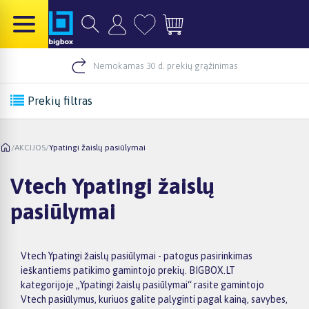
Nemokamas 30 d. prekių grąžinimas
Prekių filtras
/
AKCIJOS
/
Ypatingi žaislų pasiūlymai
Vtech Ypatingi žaislų
pasiūlymai
Vtech Ypatingi žaislų pasiūlymai - patogus pasirinkimas
ieškantiems patikimo gamintojo prekių. BIGBOX.LT
kategorijoje „Ypatingi žaislų pasiūlymai“ rasite gamintojo
Vtech pasiūlymus, kuriuos galite palyginti pagal kainą, savybes,