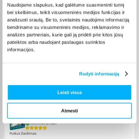
Naudojame slapukus, kad galėtume suasmeninti turinį
bei skelbimus, teikti visuomeninės medijos funkcijas ir
Renata B.
analizuoti srautą. Be to, svetainės naudojimo informaciją
Patvirtintas pirkėjas
bendriname su visuomeninės medijos, reklamavimo ir
Užsakymas atėjo greitai. Viskas sklandžiai.
analizės partneriais, kurie gali ją pridėti prie kitos jūsų
pateiktos arba naudojant paslaugas surinktos
informacijos.
Jolita P.
Patvirtintas pirkėjas
Kokybiškas ir geras produktas
Rodyti informaciją
Danutė S.
Patvirtintas pirkėjas
Leisti visus
Puikus lavinantis žaidimas
Atmesti
Rasa J.
Patvirtintas pirkėjas
Puikus žaidimas