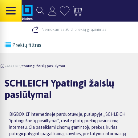
Nemokamas 30 d. prekių grąžinimas
Prekių filtras
/
AKCIJOS
/
Ypatingi žaislų pasiūlymai
SCHLEICH Ypatingi žaislų
pasiūlymai
BIGBOX.LT internetinėje parduotuvėje, puslapyje „SCHLEICH
Ypatingi žaislų pasiūlymai“, rasite platų prekių pasirinkimą
internetu. Čia pateikiami žinomų gamintojų prekės, kurias
patogu palyginti pagal kainą, savybes, pristatymo informaciją