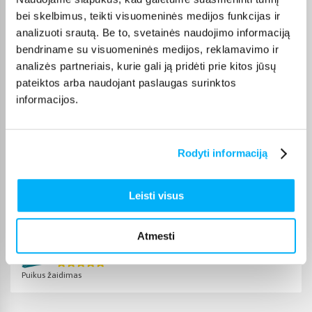
Renata B.
bei skelbimus, teikti visuomeninės medijos funkcijas ir
Patvirtintas pirkėjas
analizuoti srautą. Be to, svetainės naudojimo informaciją
Užsakymas atėjo greitai. Viskas sklandžiai.
bendriname su visuomeninės medijos, reklamavimo ir
analizės partneriais, kurie gali ją pridėti prie kitos jūsų
pateiktos arba naudojant paslaugas surinktos
Jolita P.
informacijos.
Patvirtintas pirkėjas
Kokybiškas ir geras produktas
Rodyti informaciją
Danutė S.
Patvirtintas pirkėjas
Leisti visus
Puikus lavinantis žaidimas
Atmesti
Rasa J.
Patvirtintas pirkėjas
Puikus žaidimas