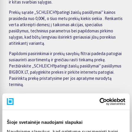
ir kitas svarbias sąlygas.
Prekių sąraše „SCHLEICHYpatingi žaislų pasiūlymai“ kainos
prasideda nuo 0,00€, o šiuo metu prekių kiekis siekia . Renkantis
verta atkreipti dėmesį į taikomas akcijas, specialius
pasiūlymus, techninius parametrus bei papildomas pirkimo
sąlygas, kad būtų lengviau išsirinkti geriausiai jūsų poreikius
atitinkantį variantą.
Papildomi pasirinkimai ir prekių savybių filtrai padeda patogiai
susiaurinti asortimentą ir greičiau rasti tinkamą prekę.
Peržiūrėkite „SCHLEICHYpatingi žaislų pasiūlymai“ pasiūlymus
BIGBOX.LT, palyginkite prekes ir pirkite internetu patogiai.
Pasirinktą prekę pristatysime per jos aprašyme nurodytą
terminą.
Pirkėjų atsiliepimai apie prekes
Šioje svetainėje naudojami slapukai
Naudojame slapukus, kad galėtume suasmeninti turinį