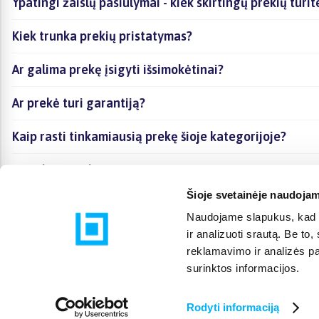
Ypatingi žaislų pasiūlymai - kiek skirtingų prekių turit
Kiek trunka prekių pristatymas?
Ar galima prekę įsigyti išsimokėtinai?
Ar prekė turi garantiją?
Kaip rasti tinkamiausią prekę šioje kategorijoje?
Ar galima prekę atsiimti vietoje?
Šioje svetainėje naudojam
Naudojame slapukus, kad g
ir analizuoti srautą. Be t
reklamavimo ir analizės par
surinktos informacijos.
Rodyti informaciją