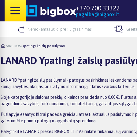
+370 700 33322
pagalba@bigbox.lt
Nemokamas 30 d. prekių grąžinimas
Greita
/
AKCIJOS
/
Ypatingi žaislų pasiūlymai
LANARD Ypatingi žaislų pasiūl
LANARD Ypatingi žaislų pasiūlymai - patogus pasirinkimas ieškantiems pa
kainą, savybes, akcijas, pristatymo informaciją ir kitus svarbius kriterijus.
Šioje kategorijoje siūloma prekių, o kainos prasideda nuo 0,00 €. Platus as
pagrindines savybes, funkcionalumą, komplektaciją, garantijos sąlygas b
Puslapyje esantys filtrai padeda greičiau atrasti aktualius pasiūlymus ir
galėtumėte priimti patogų ir apgalvotą sprendimą.
Palyginkite LANARD prekes BIGBOX.LT ir išsirinkite tinkamiausią variantą