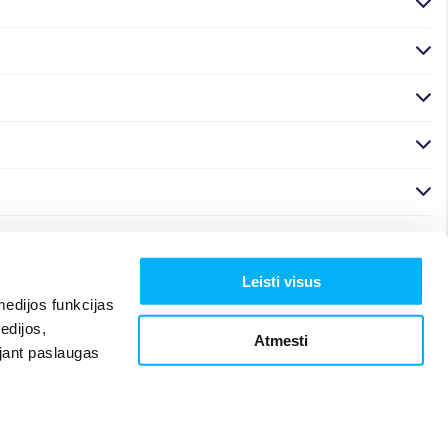
Leisti visus
edijos funkcijas
edijos,
Atmesti
ojant paslaugas