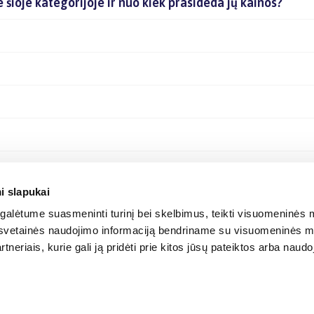
e šioje kategorijoje ir nuo kiek prasideda jų kainos?
i slapukai
alėtume suasmeninti turinį bei skelbimus, teikti visuomeninės m
o, svetainės naudojimo informaciją bendriname su visuomeninės m
tneriais, kurie gali ją pridėti prie kitos jūsų pateiktos arba naud
© 2012-
2026
BIGBOX.LT