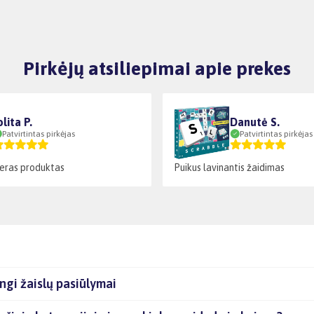
Pirkėjų atsiliepimai apie prekes
olita P.
Danutė S.
Patvirtintas pirkėjas
Patvirtintas pirkėjas
geras produktas
Puikus lavinantis žaidimas
ngi žaislų pasiūlymai