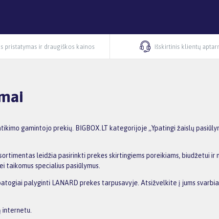
s pristatymas ir draugiškos kainos
Išskirtinis klientų apta
ymai
tikimo gamintojo prekių. BIGBOX.LT kategorijoje „Ypatingi žaislų pasiūly
ortimentas leidžia pasirinkti prekes skirtingiems poreikiams, biudžetui ir n
ei taikomus specialius pasiūlymus.
 patogiai palyginti LANARD prekes tarpusavyje. Atsižvelkite į jums svarbia
 internetu.