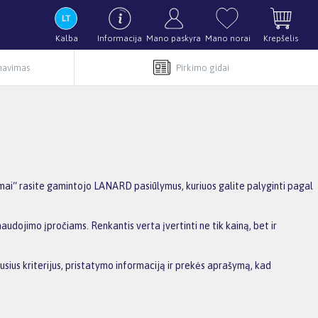
Kalba
Informacija
Mano paskyra
Mano norai
Krepšelis
rnavimas
Pirkimo gidai
mai“ rasite gamintojo LANARD pasiūlymus, kuriuos galite palyginti pagal
audojimo įpročiams. Renkantis verta įvertinti ne tik kainą, bet ir
usius kriterijus, pristatymo informaciją ir prekės aprašymą, kad