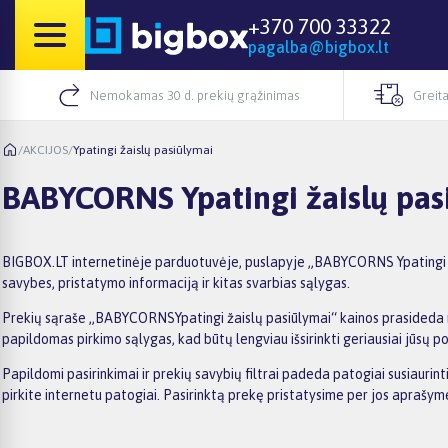
+370 700 33322
pagalba@bigbox.lt
Nemokamas 30 d. prekių grąžinimas
Greita
/
AKCIJOS
/
Ypatingi žaislų pasiūlymai
BABYCORNS Ypatingi žaislų pas
BIGBOX.LT internetinėje parduotuvėje, puslapyje „BABYCORNS Ypatingi žai
savybes, pristatymo informaciją ir kitas svarbias sąlygas.
Prekių sąraše „BABYCORNSYpatingi žaislų pasiūlymai“ kainos prasideda nuo
papildomas pirkimo sąlygas, kad būtų lengviau išsirinkti geriausiai jūsų po
Papildomi pasirinkimai ir prekių savybių filtrai padeda patogiai susiauri
pirkite internetu patogiai. Pasirinktą prekę pristatysime per jos aprašy