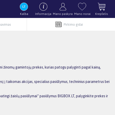
Kalba
Informacija
Mano paskyra
Mano norai
Krepšelis
rnavimas
Pirkimo gidai
mi žinomų gamintojų prekės, kurias patogu palyginti pagal kainą,
į į taikomas akcijas, specialius pasiūlymus, techninius parametrus bei
patingi žaislų pasiūlymai“ pasiūlymus BIGBOX.LT, palyginkite prekes ir