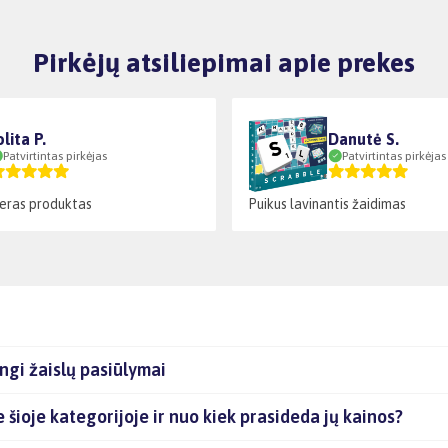
Pirkėjų atsiliepimai apie prekes
olita P.
Danutė S.
Patvirtintas pirkėjas
Patvirtintas pirkėjas
geras produktas
Puikus lavinantis žaidimas
ngi žaislų pasiūlymai
e šioje kategorijoje ir nuo kiek prasideda jų kainos?