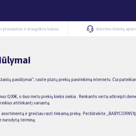
s pristatymas ir draugiškos kainos
Išskirtinis klientų apta
iūlymai
slų pasiūlymai“, rasite platų prekių pasirinkimą internetu. Čia pateikia
 0,00€, o šiuo metu prekių kiekis siekia . Renkantis verta atkreipti dėmes
reikius atitinkantį variantą.
nti asortimentą ir greičiau rasti tinkamą prekę. Peržiūrėkite „BABYCORNSY
me nurodytą terminą.