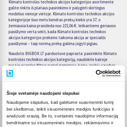
Klimato kontrolės technikos akcijos kategorijos asortimente
galite rinktis iš plataus pasirinkimo ir palyginti skirtingus
modelius vienoje vietoje. Klimato kontrolės technikos akcijos
kategorijoje šiuo metu bendras prekių kiekis yra 37, o
žemiausia kaina prasideda nuo 221,06 €. Ieškantiems geriausio
pasiūlymo verta sekti, kada Klimato kontrolės technikos
akcijos kategorijos prekėms taikoma akcija ar specialūs
pasiūlymai – taip norimą prekę galima įsigyti pigiau.
Naudotis BIGBOX.LT parduotuve paprasta: pasirinkite Klimato
kontrolės technikos akcijos kategoriją, naudokite kairėje
pusėje esančius filtrus pagal gamintoją, kainą, prekių savybes
ar kitus parametrus, palyginkite kelis modelius ir išsirinkite
tinkamiausią variantą. Prekių sąraše ir prekės puslapyje
pateikiama svarbiausia informacija, todėl galite greitai
įvertinti techninius duomenis, pristatymo terminą ir pirkimo
Šioje svetainėje naudojami slapukai
sąlygas. Tai leidžia patogiai apsipirkti internetu, neskubant ir
palyginant skirtingus Klimato kontrolės technikos akcijos
Naudojame slapukus, kad galėtume suasmeninti turinį
kategorijoje esančius pasiūlymus.
bei skelbimus, teikti visuomeninės medijos funkcijas ir
analizuoti srautą. Be to, svetainės naudojimo informaciją
Visoms prekėms nuo 150 Eur taikomas nemokamas 24 mėnesių
bendriname su visuomeninės medijos, reklamavimo ir
lizingas, todėl norimas prekes galima įsigyti išsimokėtinai.