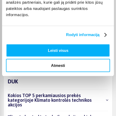
Pristatymas visoje Lietuvoje į paštomatus kainuoja nuo 2,29 €,
analizės partneriais, kurie gali ją pridėti prie kitos jūsų
o užsakymams nuo 499 € pristatymas į paštomatą nemokamas;
pateiktos arba naudojant paslaugas surinktos
kurjerio pristatymas – nuo 2,99 €. Sandėlyje esančios prekės
informacijos.
paprastai pristatomos per 1–2 darbo dienas, o tikslus
kiekvienos prekės pristatymo terminas nurodytas jos
puslapyje.
Rodyti informaciją
Tinkamą prekę iš Klimato kontrolės technikos akcijos
kategorijos pristatysime per nurodytą terminą, o jei
pageidausite užsakymą atsiimti patys, atitinkamai pažymėtas
Leisti visus
prekes galėsite atsiimti mūsų biure Kaune.
Atmesti
DUK
Kokios TOP 5 perkamiausios prekės
kategorijoje Klimato kontrolės technikos
akcijos