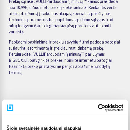
Prekių sąraše „VULLIParduodam "į minusą"“ kainos prasideda
nuo 10,99€, o šiuo metu prekių kiekis siekia 3. Renkantis verta
atkreipti dėmesį į taikomas akcijas, specialius pasiūlymus,
techninius parametrus bei papildomas pirkimo sąlygas, kad
būtų lengviau išsirinkti geriausiai jūsų poreikius atitinkantį
variantą.
Papildomi pasirinkimai ir prekių savybių filtrai padeda patogiai
susiaurinti asortimentą ir greičiau rasti tinkamą prekę.
Peržiūrėkite „VULLIParduodam "į minusą"“ pasiūlymus
BIGBOX.LT, palyginkite prekes ir pirkite internetu patogiai.
Pasirinktą prekę pristatysime per jos aprašyme nurodytą
terminą.
Pirkėjų atsiliepimai apie prekes
Olev S.
Šioje svetainėje naudojami slapukai
Patvirtintas pirkėjas