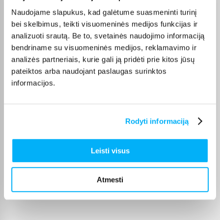
Naudojame slapukus, kad galėtume suasmeninti turinį
Kokybiškas. Pristatymas greitas. Rekomenduoju+++
bei skelbimus, teikti visuomeninės medijos funkcijas ir
analizuoti srautą. Be to, svetainės naudojimo informaciją
Vahur T.
bendriname su visuomeninės medijos, reklamavimo ir
Patvirtintas pirkėjas
analizės partneriais, kurie gali ją pridėti prie kitos jūsų
Pigus pasiūlymas
pateiktos arba naudojant paslaugas surinktos
informacijos.
Kęstutis K.
Patvirtintas pirkėjas
Rodyti informaciją
Puiki kaina ir greitis, viršijo deklaruojamus.
Leisti visus
Žydrūnas K.
Patvirtintas pirkėjas
Puiki komunikacija. Pristatymas vėlavo 1 darbo dieną, nes nebuvo
Atmesti
prekės. Bet pri ...