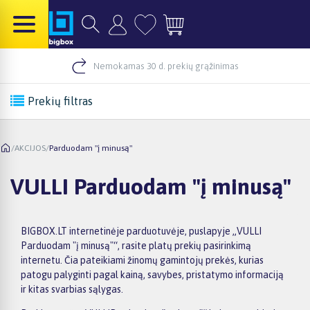
Nemokamas 30 d. prekių grąžinimas
Prekių filtras
/
AKCIJOS
/
Parduodam "į minusą"
VULLI Parduodam "į minusą"
BIGBOX.LT internetinėje parduotuvėje, puslapyje „VULLI
Parduodam "į minusą"“, rasite platų prekių pasirinkimą
internetu. Čia pateikiami žinomų gamintojų prekės, kurias
patogu palyginti pagal kainą, savybes, pristatymo informaciją
ir kitas svarbias sąlygas.