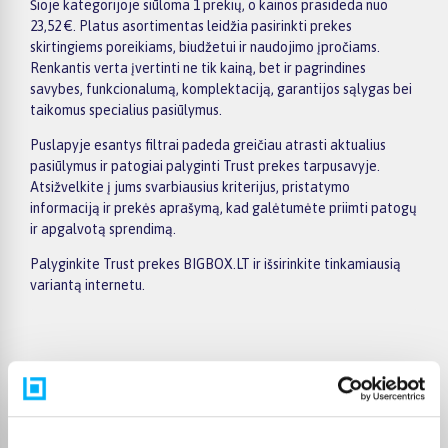
Šioje kategorijoje siūloma 1 prekių, o kainos prasideda nuo
23,52 €. Platus asortimentas leidžia pasirinkti prekes
skirtingiems poreikiams, biudžetui ir naudojimo įpročiams.
Renkantis verta įvertinti ne tik kainą, bet ir pagrindines
savybes, funkcionalumą, komplektaciją, garantijos sąlygas bei
taikomus specialius pasiūlymus.
Puslapyje esantys filtrai padeda greičiau atrasti aktualius
pasiūlymus ir patogiai palyginti Trust prekes tarpusavyje.
Atsižvelkite į jums svarbiausius kriterijus, pristatymo
informaciją ir prekės aprašymą, kad galėtumėte priimti patogų
ir apgalvotą sprendimą.
Palyginkite Trust prekes BIGBOX.LT ir išsirinkite tinkamiausią
variantą internetu.
Pirkėjų atsiliepimai apie prekes