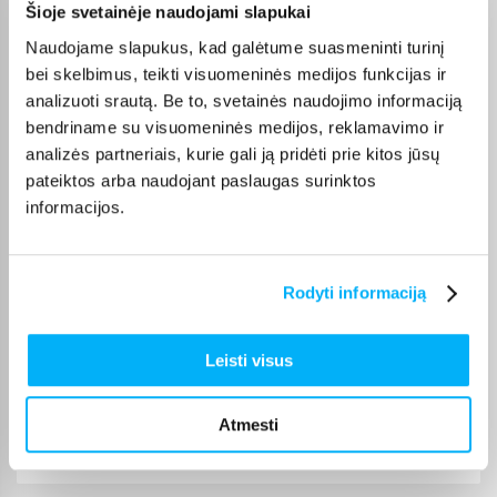
Šioje svetainėje naudojami slapukai
Olev S.
Patvirtintas pirkėjas
Naudojame slapukus, kad galėtume suasmeninti turinį
Kokybiškas. Pristatymas greitas. Rekomenduoju+++
bei skelbimus, teikti visuomeninės medijos funkcijas ir
analizuoti srautą. Be to, svetainės naudojimo informaciją
bendriname su visuomeninės medijos, reklamavimo ir
Vahur T.
analizės partneriais, kurie gali ją pridėti prie kitos jūsų
Patvirtintas pirkėjas
pateiktos arba naudojant paslaugas surinktos
Pigus pasiūlymas
informacijos.
Kęstutis K.
Patvirtintas pirkėjas
Rodyti informaciją
Puiki kaina ir greitis, viršijo deklaruojamus.
Leisti visus
Žydrūnas K.
Patvirtintas pirkėjas
Atmesti
Puiki komunikacija. Pristatymas vėlavo 1 darbo dieną, nes nebuvo
prekės. Bet pri ...