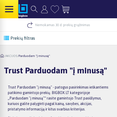
Nemokamas 30 d. prekių grąžinimas
Prekių filtras
/
AKCIJOS
/
Parduodam "į minusą"
Trust Parduodam "į minusą"
Trust Parduodam "į minusą" - patogus pasirinkimas ieškantiems
patikimo gamintojo prekių. BIGBOX.LT kategorijoje
„Parduodam "į minusą"“ rasite gamintojo Trust pasiūlymus,
kuriuos galite palyginti pagal kainą, savybes, akcijas,
pristatymo informaciją ir kitus svarbius kriterijus.