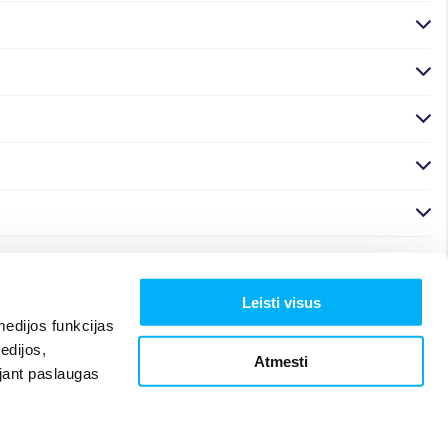
Leisti visus
edijos funkcijas
edijos,
Atmesti
ojant paslaugas