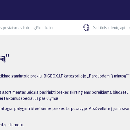
s pristatymas ir draugiškos kainos
Išskirtinis klientų apta
są"
ikimo gamintojo prekių. BIGBOX.LT kategorijoje „Parduodam "į minusą"“ r
 asortimentas leidžia pasirinkti prekes skirtingiems poreikiams, biudžetui i
ei taikomus specialius pasiūlymus.
patogiai palyginti SteelSeries prekes tarpusavyje. Atsižvelkite į jums svar
ntą internetu.