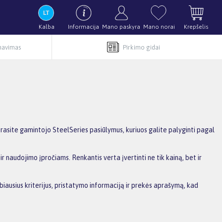
Kalba
Informacija
Mano paskyra
Mano norai
Krepšelis
rnavimas
Pirkimo gidai
asite gamintojo SteelSeries pasiūlymus, kuriuos galite palyginti pagal
r naudojimo įpročiams. Renkantis verta įvertinti ne tik kainą, bet ir
biausius kriterijus, pristatymo informaciją ir prekės aprašymą, kad