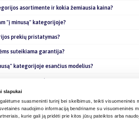
gorijos asortimente ir kokia žemiausia kaina?
am "į minusą" kategorijoje?
ijos prekių pristatymas?
kėms suteikiama garantija?
nusą" kategorijoje esančius modelius?
ijoje esančias prekes internetu?
i slapukai
alėtume suasmeninti turinį bei skelbimus, teikti visuomeninės m
o, svetainės naudojimo informaciją bendriname su visuomeninės m
tneriais, kurie gali ją pridėti prie kitos jūsų pateiktos arba naud
© 2012-
2026
BIGBOX.LT