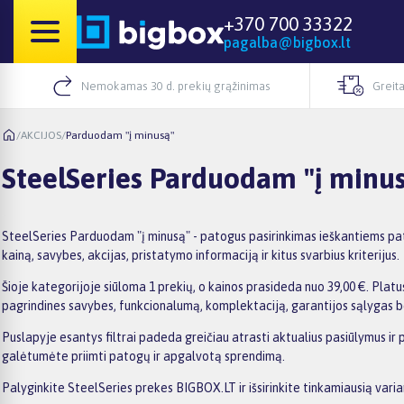
+370 700 33322
pagalba@bigbox.lt
Nemokamas 30 d. prekių grąžinimas
Greita
/
AKCIJOS
/
Parduodam "į minusą"
SteelSeries Parduodam "į minu
SteelSeries Parduodam "į minusą" - patogus pasirinkimas ieškantiems pat
kainą, savybes, akcijas, pristatymo informaciją ir kitus svarbius kriterijus.
Šioje kategorijoje siūloma 1 prekių, o kainos prasideda nuo 39,00 €. Platus
pagrindines savybes, funkcionalumą, komplektaciją, garantijos sąlygas b
Puslapyje esantys filtrai padeda greičiau atrasti aktualius pasiūlymus ir 
galėtumėte priimti patogų ir apgalvotą sprendimą.
Palyginkite SteelSeries prekes BIGBOX.LT ir išsirinkite tinkamiausią varia