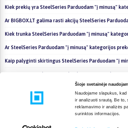
Kiek prekių yra SteelSeries Parduodam "į minusą" kate
Ar BIGBOX.LT galima rasti akcijų SteelSeries Parduod
Kiek trunka SteelSeries Parduodam "į minusą" kategor
Ar SteelSeries Parduodam "į minusą" kategorijos pre
Kaip palyginti skirtingus SteelSeries Parduodam "į mi
Kaip įsigyti SteelSeries Parduodam "į minusą" kategor
Šioje svetainėje naudojam
Naudojame slapukus, kad g
ir analizuoti srautą. Be t
reklamavimo ir analizės par
surinktos informacijos.