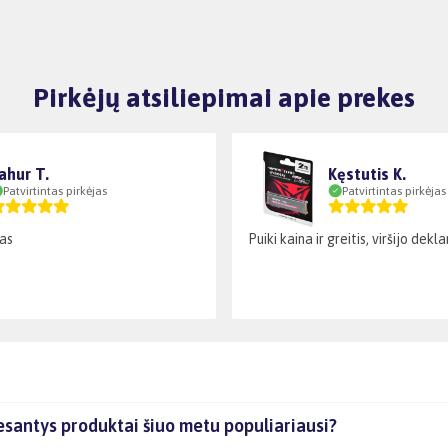
Pirkėjų atsiliepimai apie prekes
ahur T.
Kęstutis K.
Patvirtintas pirkėjas
Patvirtintas pirkėjas
as
Puiki kaina ir greitis, viršijo dek
esantys produktai šiuo metu populiariausi?