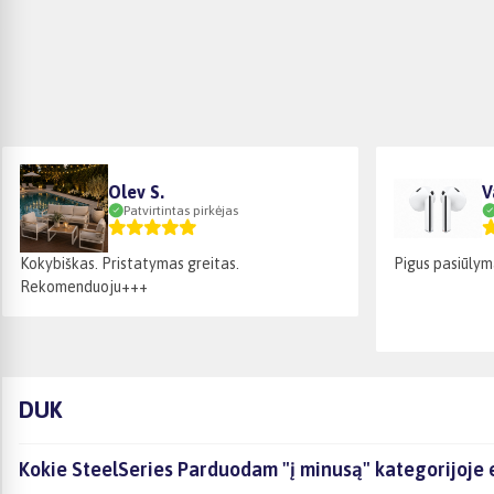
Olev S.
V
Patvirtintas pirkėjas
Kokybiškas. Pristatymas greitas.
Pigus pasiūlym
Rekomenduoju+++
DUK
Kokie SteelSeries Parduodam "į minusą" kategorijoje 