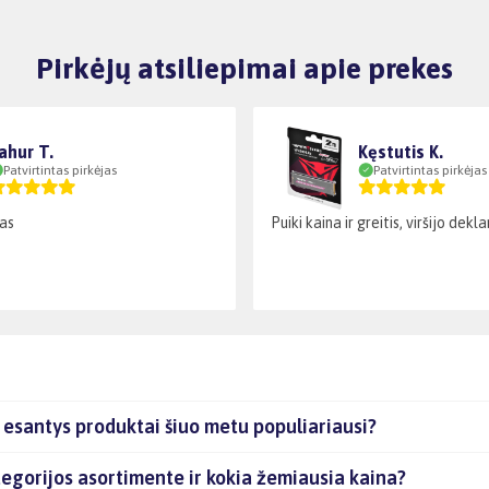
Pirkėjų atsiliepimai apie prekes
ahur T.
Kęstutis K.
Patvirtintas pirkėjas
Patvirtintas pirkėjas
as
Puiki kaina ir greitis, viršijo dek
esantys produktai šiuo metu populiariausi?
gorijos asortimente ir kokia žemiausia kaina?