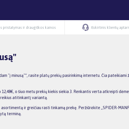
s pristatymas ir draugiškos kainos
Išskirtinis klientų apta
usą"
į minusą"“, rasite platų prekių pasirinkimą internetu. Čia pateikiami ž
8€, o šiuo metu prekių kiekis siekia 3. Renkantis verta atkreipti dėmesį
reikius atitinkantį variantą.
inti asortimentą ir greičiau rasti tinkamą prekę. Peržiūrėkite „SPIDER-MAN
dytą terminą.