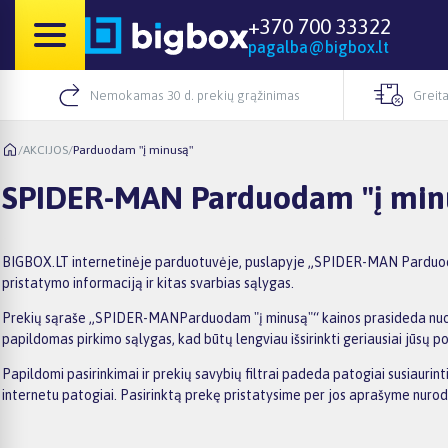
+370 700 33322
pagalba@bigbox.lt
Nemokamas 30 d. prekių grąžinimas
Greita
/
AKCIJOS
/
Parduodam "į minusą"
SPIDER-MAN Parduodam "į min
BIGBOX.LT internetinėje parduotuvėje, puslapyje „SPIDER-MAN Parduodam "
pristatymo informaciją ir kitas svarbias sąlygas.
Prekių sąraše „SPIDER-MANParduodam "į minusą"“ kainos prasideda nuo 12,4
papildomas pirkimo sąlygas, kad būtų lengviau išsirinkti geriausiai jūsų po
Papildomi pasirinkimai ir prekių savybių filtrai padeda patogiai susiaur
internetu patogiai. Pasirinktą prekę pristatysime per jos aprašyme nuro