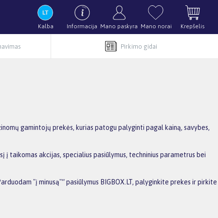
Kalba
Informacija
Mano paskyra
Mano norai
Krepšelis
rnavimas
Pirkimo gidai
inomų gamintojų prekės, kurias patogu palyginti pagal kainą, savybes,
 į taikomas akcijas, specialius pasiūlymus, techninius parametrus bei
Parduodam "į minusą"“ pasiūlymus BIGBOX.LT, palyginkite prekes ir pirkite