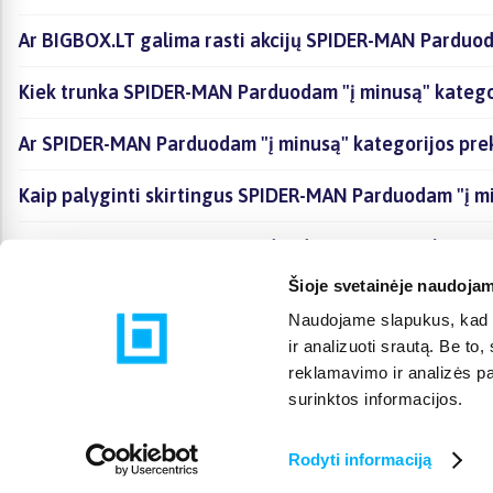
Ar BIGBOX.LT galima rasti akcijų SPIDER-MAN Parduod
Kiek trunka SPIDER-MAN Parduodam "į minusą" kategor
Ar SPIDER-MAN Parduodam "į minusą" kategorijos pre
Kaip palyginti skirtingus SPIDER-MAN Parduodam "į m
Kaip įsigyti SPIDER-MAN Parduodam "į minusą" kategor
Šioje svetainėje naudojam
Naudojame slapukus, kad g
ir analizuoti srautą. Be t
reklamavimo ir analizės par
surinktos informacijos.
Rodyti informaciją