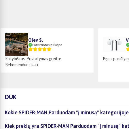
Olev S.
V
Patvirtintas pirkėjas
Kokybiškas. Pristatymas greitas.
Pigus pasiūlym
Rekomenduoju+++
DUK
Kokie SPIDER-MAN Parduodam "į minusą" kategorijoje 
Kiek prekių yra SPIDER-MAN Parduodam "į minusą" kate