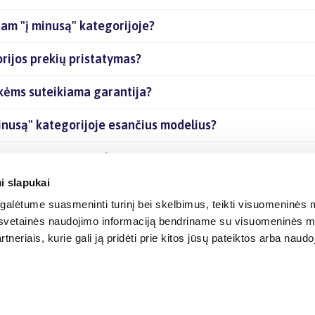
am "į minusą" kategorijoje?
ijos prekių pristatymas?
kėms suteikiama garantija?
inusą" kategorijoje esančius modelius?
ijoje esančias prekes internetu?
i slapukai
alėtume suasmeninti turinį bei skelbimus, teikti visuomeninės m
o, svetainės naudojimo informaciją bendriname su visuomeninės m
tneriais, kurie gali ją pridėti prie kitos jūsų pateiktos arba naud
© 2012-
2026
BIGBOX.LT