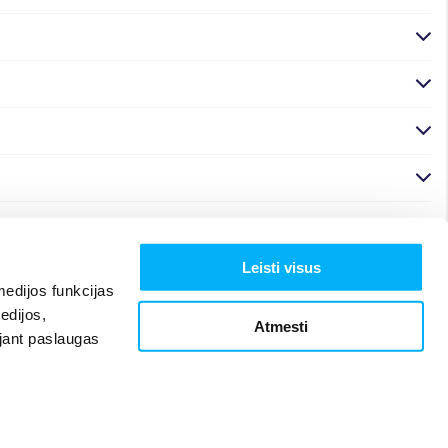
Leisti visus
edijos funkcijas
edijos,
Atmesti
ojant paslaugas