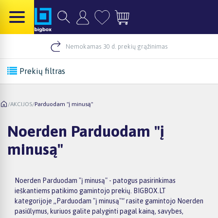
Nemokamas 30 d. prekių grąžinimas
Prekių filtras
/
AKCIJOS
/
Parduodam "į minusą"
Noerden Parduodam "į
minusą"
Noerden Parduodam "į minusą" - patogus pasirinkimas
ieškantiems patikimo gamintojo prekių. BIGBOX.LT
kategorijoje „Parduodam "į minusą"“ rasite gamintojo Noerden
pasiūlymus, kuriuos galite palyginti pagal kainą, savybes,