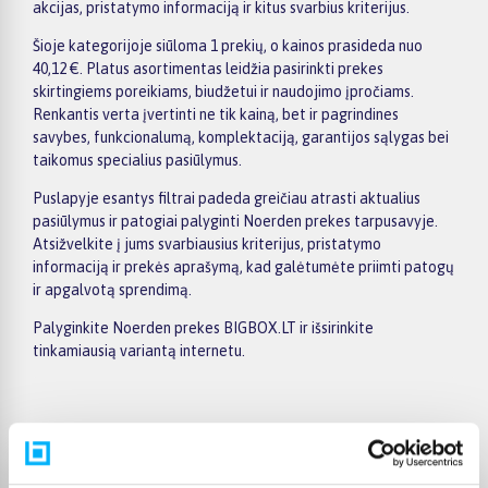
akcijas, pristatymo informaciją ir kitus svarbius kriterijus.
Šioje kategorijoje siūloma 1 prekių, o kainos prasideda nuo
40,12 €. Platus asortimentas leidžia pasirinkti prekes
skirtingiems poreikiams, biudžetui ir naudojimo įpročiams.
Renkantis verta įvertinti ne tik kainą, bet ir pagrindines
savybes, funkcionalumą, komplektaciją, garantijos sąlygas bei
taikomus specialius pasiūlymus.
Puslapyje esantys filtrai padeda greičiau atrasti aktualius
pasiūlymus ir patogiai palyginti Noerden prekes tarpusavyje.
Atsižvelkite į jums svarbiausius kriterijus, pristatymo
informaciją ir prekės aprašymą, kad galėtumėte priimti patogų
ir apgalvotą sprendimą.
Palyginkite Noerden prekes BIGBOX.LT ir išsirinkite
tinkamiausią variantą internetu.
Pirkėjų atsiliepimai apie prekes