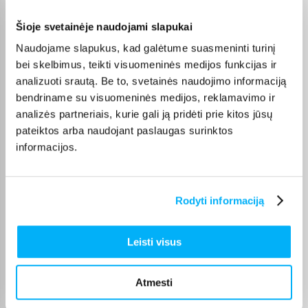
Šioje svetainėje naudojami slapukai
Olev S.
Naudojame slapukus, kad galėtume suasmeninti turinį
Patvirtintas pirkėjas
bei skelbimus, teikti visuomeninės medijos funkcijas ir
Kokybiškas. Pristatymas greitas. Rekomenduoju+++
analizuoti srautą. Be to, svetainės naudojimo informaciją
bendriname su visuomeninės medijos, reklamavimo ir
Vahur T.
analizės partneriais, kurie gali ją pridėti prie kitos jūsų
Patvirtintas pirkėjas
pateiktos arba naudojant paslaugas surinktos
Pigus pasiūlymas
informacijos.
Kęstutis K.
Patvirtintas pirkėjas
Rodyti informaciją
Puiki kaina ir greitis, viršijo deklaruojamus.
Leisti visus
Žydrūnas K.
Patvirtintas pirkėjas
Atmesti
Puiki komunikacija. Pristatymas vėlavo 1 darbo dieną, nes nebuvo
prekės. Bet pri ...