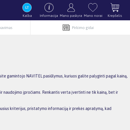
Kalba
Informacija
Mano paskyra
Mano norai
Krepšelis
rnavimas
Pirkimo gidai
te gamintojo NAVITEL pasiūlymus, kuriuos galite palyginti pagal kainą,
r naudojimo įpročiams. Renkantis verta įvertinti ne tik kainą, bet ir
usius kriterijus, pristatymo informaciją ir prekės aprašymą, kad