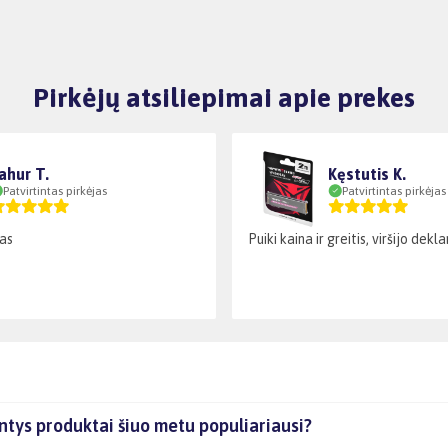
Pirkėjų atsiliepimai apie prekes
ahur T.
Kęstutis K.
Patvirtintas pirkėjas
Patvirtintas pirkėjas
as
Puiki kaina ir greitis, viršijo dek
tys produktai šiuo metu populiariausi?