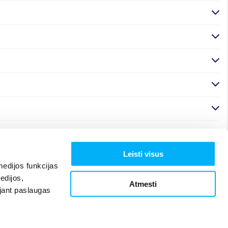
Leisti visus
edijos funkcijas
edijos,
Atmesti
ojant paslaugas