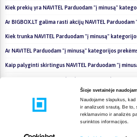
Kiek prekių yra NAVITEL Parduodam "į minusą" kategor
Ar BIGBOX.LT galima rasti akcijų NAVITEL Parduodam "
Kiek trunka NAVITEL Parduodam "į minusą" kategorijo
Ar NAVITEL Parduodam "į minusą" kategorijos prekėms
Kaip palyginti skirtingus NAVITEL Parduodam "į minus
Kaip įsigyti NAVITEL Parduodam "į minusą" kategorijo
Šioje svetainėje naudojam
Naudojame slapukus, kad g
ir analizuoti srautą. Be t
reklamavimo ir analizės par
surinktos informacijos.