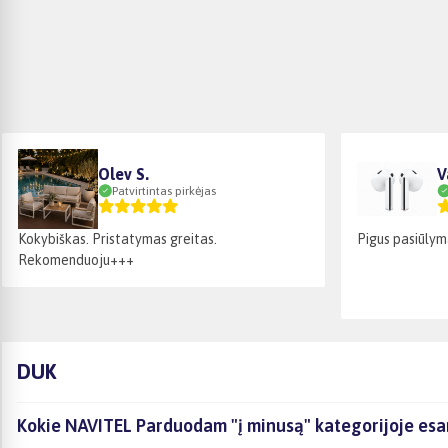
Olev S.
V
Patvirtintas pirkėjas
Kokybiškas. Pristatymas greitas.
Pigus pasiūlym
Rekomenduoju+++
DUK
Kokie NAVITEL Parduodam "į minusą" kategorijoje esan