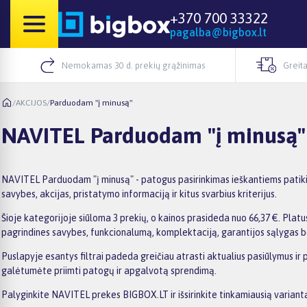
+370 700 33322
pagalba@bigbox.lt
Nemokamas 30 d. prekių grąžinimas
Greita
/
AKCIJOS
/
Parduodam "į minusą"
NAVITEL Parduodam "į minusą"
NAVITEL Parduodam "į minusą" - patogus pasirinkimas ieškantiems patiki
savybes, akcijas, pristatymo informaciją ir kitus svarbius kriterijus.
Šioje kategorijoje siūloma 3 prekių, o kainos prasideda nuo 66,37 €. Platus
pagrindines savybes, funkcionalumą, komplektaciją, garantijos sąlygas b
Puslapyje esantys filtrai padeda greičiau atrasti aktualius pasiūlymus ir
galėtumėte priimti patogų ir apgalvotą sprendimą.
Palyginkite NAVITEL prekes BIGBOX.LT ir išsirinkite tinkamiausią variantą