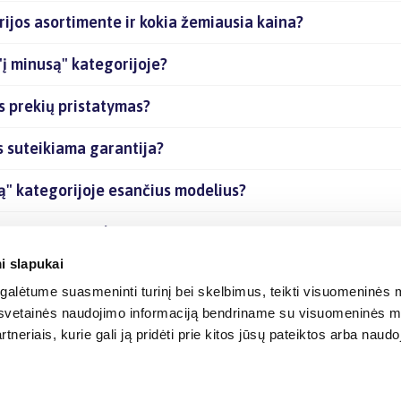
ijos asortimente ir kokia žemiausia kaina?
į minusą" kategorijoje?
s prekių pristatymas?
 suteikiama garantija?
ą" kategorijoje esančius modelius?
je esančias prekes internetu?
i slapukai
alėtume suasmeninti turinį bei skelbimus, teikti visuomeninės m
o, svetainės naudojimo informaciją bendriname su visuomeninės m
tneriais, kurie gali ją pridėti prie kitos jūsų pateiktos arba naud
© 2012-
2026
BIGBOX.LT