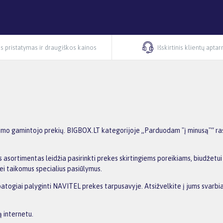
s pristatymas ir draugiškos kainos
Išskirtinis klientų apta
mo gamintojo prekių. BIGBOX.LT kategorijoje „Parduodam "į minusą"“ rasi
 asortimentas leidžia pasirinkti prekes skirtingiems poreikiams, biudžetui i
ei taikomus specialius pasiūlymus.
 patogiai palyginti NAVITEL prekes tarpusavyje. Atsižvelkite į jums svarbia
 internetu.