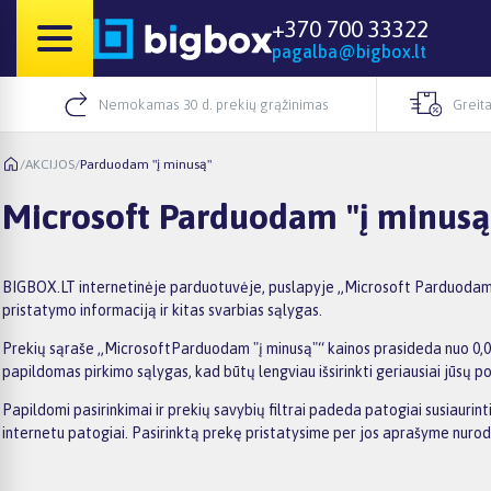
+370 700 33322
pagalba@bigbox.lt
Nemokamas 30 d. prekių grąžinimas
Greita
/
AKCIJOS
/
Parduodam "į minusą"
Microsoft Parduodam "į minusą
BIGBOX.LT internetinėje parduotuvėje, puslapyje „Microsoft Parduodam "į
pristatymo informaciją ir kitas svarbias sąlygas.
Prekių sąraše „MicrosoftParduodam "į minusą"“ kainos prasideda nuo 0,00€,
papildomas pirkimo sąlygas, kad būtų lengviau išsirinkti geriausiai jūsų po
Papildomi pasirinkimai ir prekių savybių filtrai padeda patogiai susiauri
internetu patogiai. Pasirinktą prekę pristatysime per jos aprašyme nuro