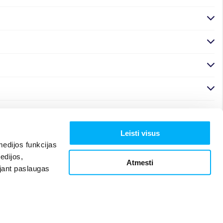
Leisti visus
edijos funkcijas
edijos,
Atmesti
ojant paslaugas