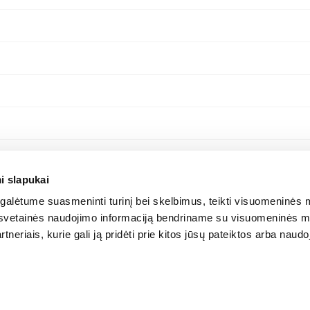
i slapukai
alėtume suasmeninti turinį bei skelbimus, teikti visuomeninės m
o, svetainės naudojimo informaciją bendriname su visuomeninės m
tneriais, kurie gali ją pridėti prie kitos jūsų pateiktos arba naud
© 2012-
2026
BIGBOX.LT