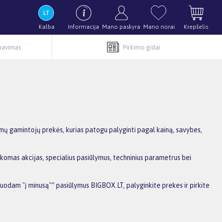
Kalba
Informacija
Mano paskyra
Mano norai
Krepšelis
rnavimas
Pirkimo gidai
mų gamintojų prekės, kurias patogu palyginti pagal kainą, savybes,
ikomas akcijas, specialius pasiūlymus, techninius parametrus bei
rduodam "į minusą"“ pasiūlymus BIGBOX.LT, palyginkite prekes ir pirkite