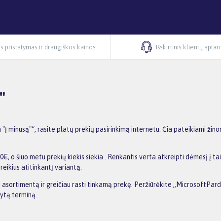
s pristatymas ir draugiškos kainos
Išskirtinis klientų apta
"
 minusą"“, rasite platų prekių pasirinkimą internetu. Čia pateikiami žino
 o šiuo metu prekių kiekis siekia . Renkantis verta atkreipti dėmesį į ta
reikius atitinkantį variantą.
nti asortimentą ir greičiau rasti tinkamą prekę. Peržiūrėkite „MicrosoftPa
dytą terminą.