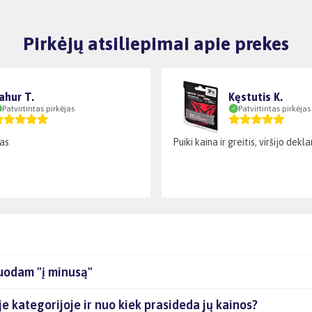
Pirkėjų atsiliepimai apie prekes
ahur T.
Kęstutis K.
Patvirtintas pirkėjas
Patvirtintas pirkėjas
as
Puiki kaina ir greitis, viršijo dek
uodam "į minusą"
je kategorijoje ir nuo kiek prasideda jų kainos?