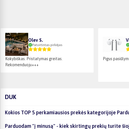
Olev S.
V
Patvirtintas pirkėjas
Kokybiškas. Pristatymas greitas.
Pigus pasiūlym
Rekomenduoju+++
DUK
Kokios TOP 5 perkamiausios prekės kategorijoje Pard
Parduodam "į minusą" - kiek skirtingų prekių turite šio