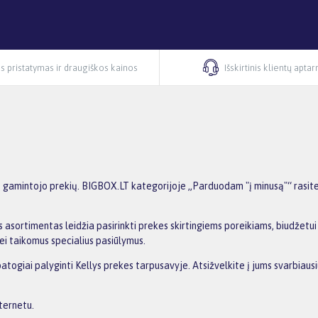
s pristatymas ir draugiškos kainos
Išskirtinis klientų apta
 gamintojo prekių. BIGBOX.LT kategorijoje „Parduodam "į minusą"“ rasite g
 asortimentas leidžia pasirinkti prekes skirtingiems poreikiams, biudžetui i
ei taikomus specialius pasiūlymus.
patogiai palyginti Kellys prekes tarpusavyje. Atsižvelkite į jums svarbiau
nternetu.