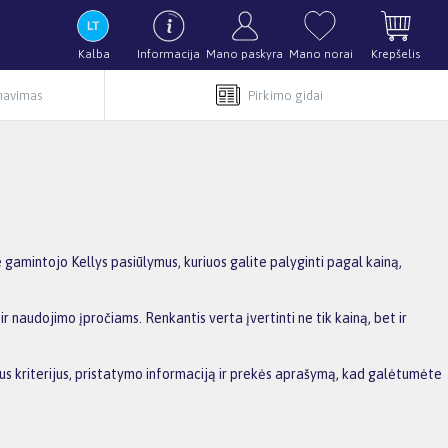
Kalba
Informacija
Mano paskyra
Mano norai
Krepšelis
rnavimas
Pirkimo gidai
amintojo Kellys pasiūlymus, kuriuos galite palyginti pagal kainą,
r naudojimo įpročiams. Renkantis verta įvertinti ne tik kainą, bet ir
sius kriterijus, pristatymo informaciją ir prekės aprašymą, kad galėtumėte