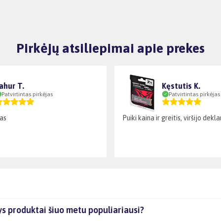
Pirkėjų atsiliepimai apie prekes
ahur T.
Kęstutis K.
Patvirtintas pirkėjas
Patvirtintas pirkėjas
as
Puiki kaina ir greitis, viršijo dek
s produktai šiuo metu populiariausi?