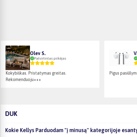
Olev S.
V
Patvirtintas pirkėjas
Kokybiškas. Pristatymas greitas.
Pigus pasiūlym
Rekomenduoju+++
DUK
Kokie Kellys Parduodam "į minusą" kategorijoje esanty