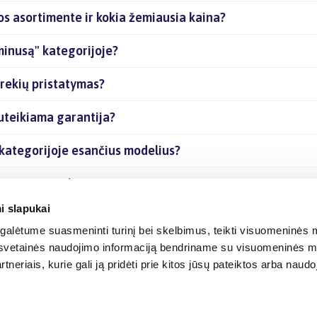
os asortimente ir kokia žemiausia kaina?
minusą" kategorijoje?
prekių pristatymas?
uteikiama garantija?
 kategorijoje esančius modelius?
 esančias prekes internetu?
i slapukai
alėtume suasmeninti turinį bei skelbimus, teikti visuomeninės m
o, svetainės naudojimo informaciją bendriname su visuomeninės m
tneriais, kurie gali ją pridėti prie kitos jūsų pateiktos arba naud
© 2012-
2026
BIGBOX.LT