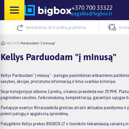
+370 700 33322
pagalba@bigbox.lt
Nemokamas 30 d. prekių grąžinimas
Greita
/
AKCIJOS
/
Parduodam "į minusą"
Kellys Parduodam "į minusą"
Kellys Parduodam "į minusą" - patogus pasirinkimas ieškantiems patikimo
savybes, akcijas, pristatymo informaciją ir kitus svarbius kriterijus.
Šioje kategorijoje siūloma 1 prekių, o kainos prasideda nuo 29,99 €. Platus
pagrindines savybes, funkcionalumą, komplektaciją, garantijos sąlygas b
Puslapyje esantys filtrai padeda greičiau atrasti aktualius pasiūlymus ir 
priimti patogų ir apgalvotą sprendimą.
Palyginkite Kellys prekes BIGBOX.LT ir išsirinkite tinkamiausią variantą i