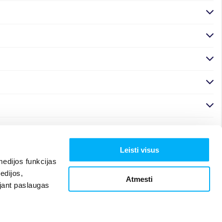
Leisti visus
edijos funkcijas
edijos,
Atmesti
ojant paslaugas