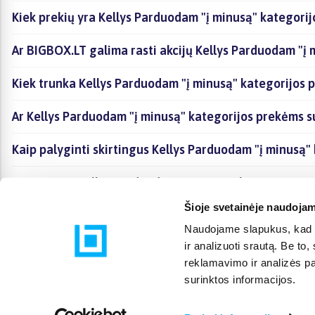
Kiek prekių yra Kellys Parduodam "į minusą" kategorij
Ar BIGBOX.LT galima rasti akcijų Kellys Parduodam "į 
Kiek trunka Kellys Parduodam "į minusą" kategorijos 
Ar Kellys Parduodam "į minusą" kategorijos prekėms s
Kaip palyginti skirtingus Kellys Parduodam "į minusą"
Kaip įsigyti Kellys Parduodam "į minusą" kategorijoje
Šioje svetainėje naudojam
Naudojame slapukus, kad g
ir analizuoti srautą. Be t
reklamavimo ir analizės par
surinktos informacijos.