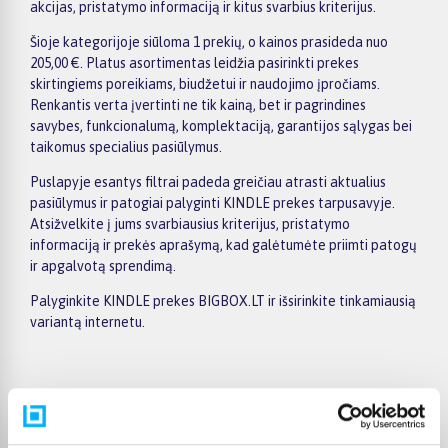
akcijas, pristatymo informaciją ir kitus svarbius kriterijus.
Šioje kategorijoje siūloma 1 prekių, o kainos prasideda nuo
205,00 €. Platus asortimentas leidžia pasirinkti prekes
skirtingiems poreikiams, biudžetui ir naudojimo įpročiams.
Renkantis verta įvertinti ne tik kainą, bet ir pagrindines
savybes, funkcionalumą, komplektaciją, garantijos sąlygas bei
taikomus specialius pasiūlymus.
Puslapyje esantys filtrai padeda greičiau atrasti aktualius
pasiūlymus ir patogiai palyginti KINDLE prekes tarpusavyje.
Atsižvelkite į jums svarbiausius kriterijus, pristatymo
informaciją ir prekės aprašymą, kad galėtumėte priimti patogų
ir apgalvotą sprendimą.
Palyginkite KINDLE prekes BIGBOX.LT ir išsirinkite tinkamiausią
variantą internetu.
Pirkėjų atsiliepimai apie prekes