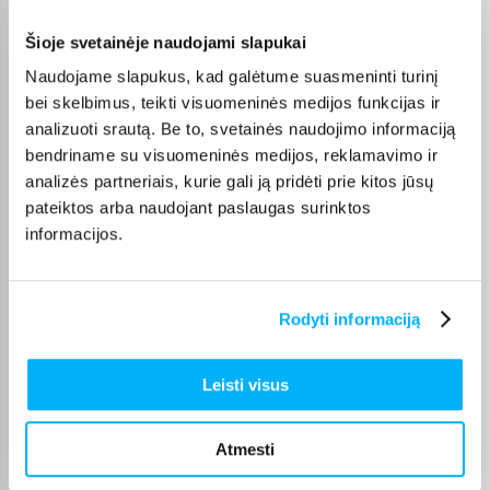
Šioje svetainėje naudojami slapukai
Olev S.
Naudojame slapukus, kad galėtume suasmeninti turinį
Patvirtintas pirkėjas
bei skelbimus, teikti visuomeninės medijos funkcijas ir
Kokybiškas. Pristatymas greitas. Rekomenduoju+++
analizuoti srautą. Be to, svetainės naudojimo informaciją
bendriname su visuomeninės medijos, reklamavimo ir
Vahur T.
analizės partneriais, kurie gali ją pridėti prie kitos jūsų
Patvirtintas pirkėjas
pateiktos arba naudojant paslaugas surinktos
Pigus pasiūlymas
informacijos.
Kęstutis K.
Patvirtintas pirkėjas
Rodyti informaciją
Puiki kaina ir greitis, viršijo deklaruojamus.
Leisti visus
Žydrūnas K.
Patvirtintas pirkėjas
Atmesti
Puiki komunikacija. Pristatymas vėlavo 1 darbo dieną, nes nebuvo
prekės. Bet pri ...