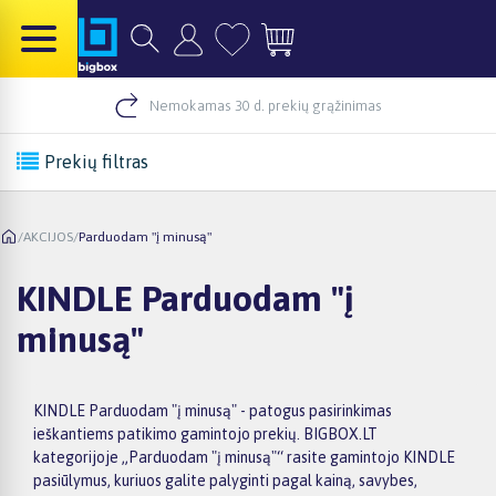
Nemokamas 30 d. prekių grąžinimas
Prekių filtras
/
AKCIJOS
/
Parduodam "į minusą"
KINDLE Parduodam "į
minusą"
KINDLE Parduodam "į minusą" - patogus pasirinkimas
ieškantiems patikimo gamintojo prekių. BIGBOX.LT
kategorijoje „Parduodam "į minusą"“ rasite gamintojo KINDLE
pasiūlymus, kuriuos galite palyginti pagal kainą, savybes,