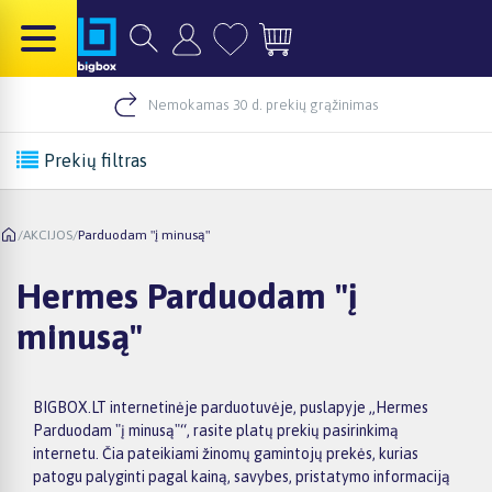
Nemokamas 30 d. prekių grąžinimas
Prekių filtras
/
AKCIJOS
/
Parduodam "į minusą"
Hermes Parduodam "į
minusą"
BIGBOX.LT internetinėje parduotuvėje, puslapyje „Hermes
Parduodam "į minusą"“, rasite platų prekių pasirinkimą
internetu. Čia pateikiami žinomų gamintojų prekės, kurias
patogu palyginti pagal kainą, savybes, pristatymo informaciją