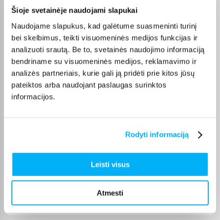
Olev S.
Šioje svetainėje naudojami slapukai
Patvirtintas pirkėjas
Naudojame slapukus, kad galėtume suasmeninti turinį
Kokybiškas. Pristatymas greitas. Rekomenduoju+++
bei skelbimus, teikti visuomeninės medijos funkcijas ir
analizuoti srautą. Be to, svetainės naudojimo informaciją
bendriname su visuomeninės medijos, reklamavimo ir
Vahur T.
Patvirtintas pirkėjas
analizės partneriais, kurie gali ją pridėti prie kitos jūsų
pateiktos arba naudojant paslaugas surinktos
Pigus pasiūlymas
informacijos.
Kęstutis K.
Patvirtintas pirkėjas
Rodyti informaciją
Puiki kaina ir greitis, viršijo deklaruojamus.
Leisti visus
Žydrūnas K.
Patvirtintas pirkėjas
Atmesti
Puiki komunikacija. Pristatymas vėlavo 1 darbo dieną, nes nebuvo
prekės. Bet pri ...