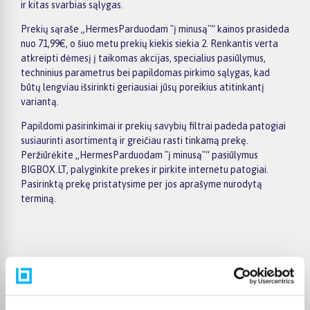
ir kitas svarbias sąlygas.
Prekių sąraše „HermesParduodam "į minusą"“ kainos prasideda
nuo 71,99€, o šiuo metu prekių kiekis siekia 2. Renkantis verta
atkreipti dėmesį į taikomas akcijas, specialius pasiūlymus,
techninius parametrus bei papildomas pirkimo sąlygas, kad
būtų lengviau išsirinkti geriausiai jūsų poreikius atitinkantį
variantą.
Papildomi pasirinkimai ir prekių savybių filtrai padeda patogiai
susiaurinti asortimentą ir greičiau rasti tinkamą prekę.
Peržiūrėkite „HermesParduodam "į minusą"“ pasiūlymus
BIGBOX.LT, palyginkite prekes ir pirkite internetu patogiai.
Pasirinktą prekę pristatysime per jos aprašyme nurodytą
terminą.
Pirkėjų atsiliepimai apie prekes