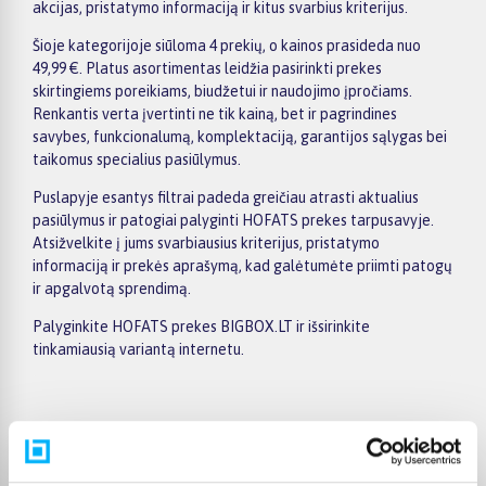
akcijas, pristatymo informaciją ir kitus svarbius kriterijus.
Šioje kategorijoje siūloma 4 prekių, o kainos prasideda nuo
49,99 €. Platus asortimentas leidžia pasirinkti prekes
skirtingiems poreikiams, biudžetui ir naudojimo įpročiams.
Renkantis verta įvertinti ne tik kainą, bet ir pagrindines
savybes, funkcionalumą, komplektaciją, garantijos sąlygas bei
taikomus specialius pasiūlymus.
Puslapyje esantys filtrai padeda greičiau atrasti aktualius
pasiūlymus ir patogiai palyginti HOFATS prekes tarpusavyje.
Atsižvelkite į jums svarbiausius kriterijus, pristatymo
informaciją ir prekės aprašymą, kad galėtumėte priimti patogų
ir apgalvotą sprendimą.
Palyginkite HOFATS prekes BIGBOX.LT ir išsirinkite
tinkamiausią variantą internetu.
Pirkėjų atsiliepimai apie prekes