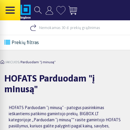
Nemokamas 30 d. prekių grąžinimas
Prekių filtras
/
AKCIJOS
/
Parduodam "į minusą"
HOFATS Parduodam "į
minusą"
HOFATS Parduodam "į minusą" - patogus pasirinkimas
ieškantiems patikimo gamintojo prekių. BIGBOX.LT
kategorijoje „Parduodam "į minusą"“ rasite gamintojo HOFATS
pasiūlymus, kuriuos galite palyginti pagal kainą, savybes,