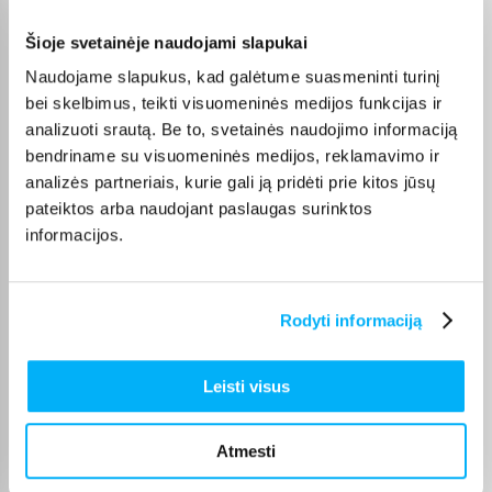
Šioje svetainėje naudojami slapukai
Olev S.
Naudojame slapukus, kad galėtume suasmeninti turinį
Patvirtintas pirkėjas
bei skelbimus, teikti visuomeninės medijos funkcijas ir
Kokybiškas. Pristatymas greitas. Rekomenduoju+++
analizuoti srautą. Be to, svetainės naudojimo informaciją
bendriname su visuomeninės medijos, reklamavimo ir
Vahur T.
analizės partneriais, kurie gali ją pridėti prie kitos jūsų
Patvirtintas pirkėjas
pateiktos arba naudojant paslaugas surinktos
Pigus pasiūlymas
informacijos.
Kęstutis K.
Patvirtintas pirkėjas
Rodyti informaciją
Puiki kaina ir greitis, viršijo deklaruojamus.
Leisti visus
Žydrūnas K.
Patvirtintas pirkėjas
Atmesti
Puiki komunikacija. Pristatymas vėlavo 1 darbo dieną, nes nebuvo
prekės. Bet pri ...