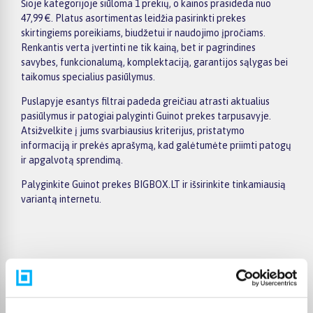
Šioje kategorijoje siūloma 1 prekių, o kainos prasideda nuo
47,99 €. Platus asortimentas leidžia pasirinkti prekes
skirtingiems poreikiams, biudžetui ir naudojimo įpročiams.
Renkantis verta įvertinti ne tik kainą, bet ir pagrindines
savybes, funkcionalumą, komplektaciją, garantijos sąlygas bei
taikomus specialius pasiūlymus.
Puslapyje esantys filtrai padeda greičiau atrasti aktualius
pasiūlymus ir patogiai palyginti Guinot prekes tarpusavyje.
Atsižvelkite į jums svarbiausius kriterijus, pristatymo
informaciją ir prekės aprašymą, kad galėtumėte priimti patogų
ir apgalvotą sprendimą.
Palyginkite Guinot prekes BIGBOX.LT ir išsirinkite tinkamiausią
variantą internetu.
Pirkėjų atsiliepimai apie prekes