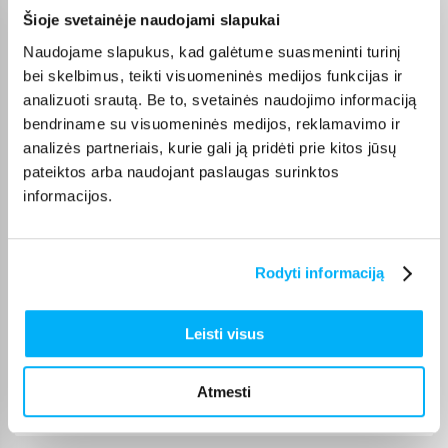
Olev S.
Šioje svetainėje naudojami slapukai
Patvirtintas pirkėjas
Naudojame slapukus, kad galėtume suasmeninti turinį
Kokybiškas. Pristatymas greitas. Rekomenduoju+++
bei skelbimus, teikti visuomeninės medijos funkcijas ir
analizuoti srautą. Be to, svetainės naudojimo informaciją
bendriname su visuomeninės medijos, reklamavimo ir
Vahur T.
Patvirtintas pirkėjas
analizės partneriais, kurie gali ją pridėti prie kitos jūsų
pateiktos arba naudojant paslaugas surinktos
Pigus pasiūlymas
informacijos.
Kęstutis K.
Patvirtintas pirkėjas
Rodyti informaciją
Puiki kaina ir greitis, viršijo deklaruojamus.
Leisti visus
Žydrūnas K.
Patvirtintas pirkėjas
Atmesti
Puiki komunikacija. Pristatymas vėlavo 1 darbo dieną, nes nebuvo
prekės. Bet pri ...