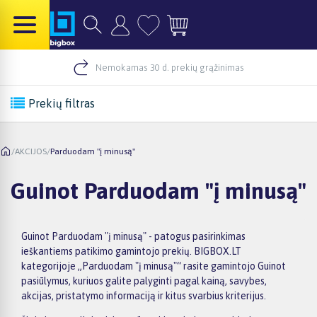
Nemokamas 30 d. prekių grąžinimas
Prekių filtras
/
AKCIJOS
/
Parduodam "į minusą"
Guinot Parduodam "į minusą"
Guinot Parduodam "į minusą" - patogus pasirinkimas
ieškantiems patikimo gamintojo prekių. BIGBOX.LT
kategorijoje „Parduodam "į minusą"“ rasite gamintojo Guinot
pasiūlymus, kuriuos galite palyginti pagal kainą, savybes,
akcijas, pristatymo informaciją ir kitus svarbius kriterijus.