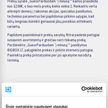
Prekių sąraše „GuessParduodam "į minusą"“ kainos prasideda
nuo 12,00€, o šiuo metu prekių kiekis siekia 1. Renkantis verta
atkreipti dėmesį į taikomas akcijas, specialius pasiūlymus,
techninius parametrus bei papildomas pirkimo sąlygas, kad
būtų lengviau išsirinkti geriausiai jūsų poreikius atitinkantį
variantą.
Papildomi pasirinkimai ir prekių savybių filtrai padeda patogiai
susiaurinti asortimentą ir greičiau rasti tinkamą prekę.
Peržiūrėkite „GuessParduodam "į minusą"“ pasiūlymus
BIGBOX.LT, palyginkite prekes ir pirkite internetu patogiai.
Pasirinktą prekę pristatysime per jos aprašyme nurodytą
terminą.
Pirkėjų atsiliepimai apie prekes
Olev S.
Šioje svetainėje naudojami slapukai
Patvirtintas pirkėjas