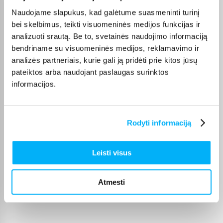
Naudojame slapukus, kad galėtume suasmeninti turinį
Kokybiškas. Pristatymas greitas. Rekomenduoju+++
bei skelbimus, teikti visuomeninės medijos funkcijas ir
analizuoti srautą. Be to, svetainės naudojimo informaciją
Vahur T.
bendriname su visuomeninės medijos, reklamavimo ir
Patvirtintas pirkėjas
analizės partneriais, kurie gali ją pridėti prie kitos jūsų
Pigus pasiūlymas
pateiktos arba naudojant paslaugas surinktos
informacijos.
Kęstutis K.
Patvirtintas pirkėjas
Rodyti informaciją
Puiki kaina ir greitis, viršijo deklaruojamus.
Leisti visus
Žydrūnas K.
Patvirtintas pirkėjas
Puiki komunikacija. Pristatymas vėlavo 1 darbo dieną, nes nebuvo
Atmesti
prekės. Bet pri ...