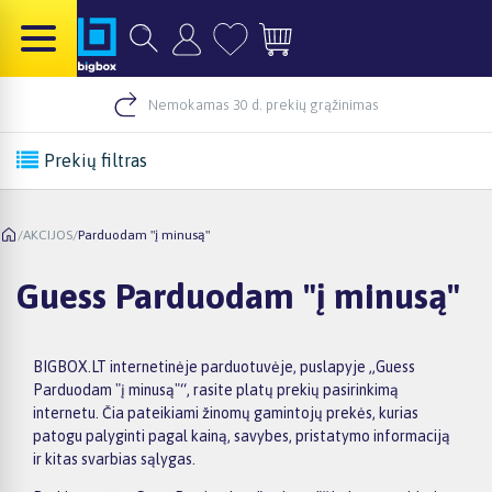
Nemokamas 30 d. prekių grąžinimas
Prekių filtras
/
AKCIJOS
/
Parduodam "į minusą"
Guess Parduodam "į minusą"
BIGBOX.LT internetinėje parduotuvėje, puslapyje „Guess
Parduodam "į minusą"“, rasite platų prekių pasirinkimą
internetu. Čia pateikiami žinomų gamintojų prekės, kurias
patogu palyginti pagal kainą, savybes, pristatymo informaciją
ir kitas svarbias sąlygas.