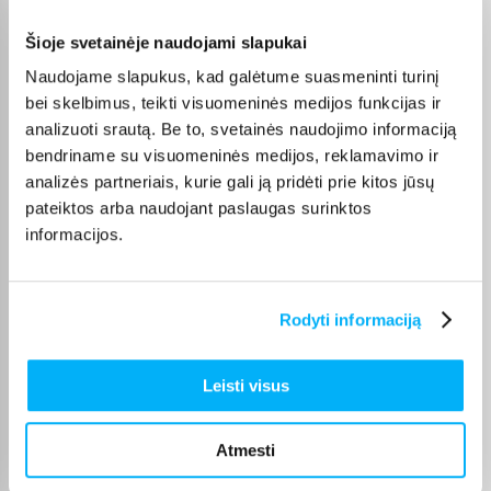
Šioje svetainėje naudojami slapukai
Olev S.
Naudojame slapukus, kad galėtume suasmeninti turinį
Patvirtintas pirkėjas
bei skelbimus, teikti visuomeninės medijos funkcijas ir
Kokybiškas. Pristatymas greitas. Rekomenduoju+++
analizuoti srautą. Be to, svetainės naudojimo informaciją
bendriname su visuomeninės medijos, reklamavimo ir
Vahur T.
analizės partneriais, kurie gali ją pridėti prie kitos jūsų
Patvirtintas pirkėjas
pateiktos arba naudojant paslaugas surinktos
Pigus pasiūlymas
informacijos.
Kęstutis K.
Patvirtintas pirkėjas
Rodyti informaciją
Puiki kaina ir greitis, viršijo deklaruojamus.
Leisti visus
Žydrūnas K.
Patvirtintas pirkėjas
Atmesti
Puiki komunikacija. Pristatymas vėlavo 1 darbo dieną, nes nebuvo
prekės. Bet pri ...