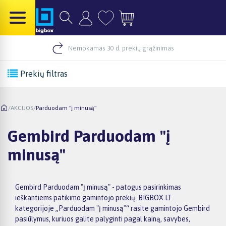
Nemokamas 30 d. prekių grąžinimas
Prekių filtras
/
AKCIJOS
/
Parduodam "į minusą"
Gembird Parduodam "į
minusą"
Gembird Parduodam "į minusą" - patogus pasirinkimas
ieškantiems patikimo gamintojo prekių. BIGBOX.LT
kategorijoje „Parduodam "į minusą"“ rasite gamintojo Gembird
pasiūlymus, kuriuos galite palyginti pagal kainą, savybes,