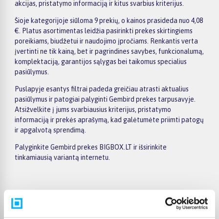
akcijas, pristatymo informaciją ir kitus svarbius kriterijus.
Šioje kategorijoje siūloma 9 prekių, o kainos prasideda nuo 4,08
€. Platus asortimentas leidžia pasirinkti prekes skirtingiems
poreikiams, biudžetui ir naudojimo įpročiams. Renkantis verta
įvertinti ne tik kainą, bet ir pagrindines savybes, funkcionalumą,
komplektaciją, garantijos sąlygas bei taikomus specialius
pasiūlymus.
Puslapyje esantys filtrai padeda greičiau atrasti aktualius
pasiūlymus ir patogiai palyginti Gembird prekes tarpusavyje.
Atsižvelkite į jums svarbiausius kriterijus, pristatymo
informaciją ir prekės aprašymą, kad galėtumėte priimti patogų
ir apgalvotą sprendimą.
Palyginkite Gembird prekes BIGBOX.LT ir išsirinkite
tinkamiausią variantą internetu.
Pirkėjų atsiliepimai apie prekes