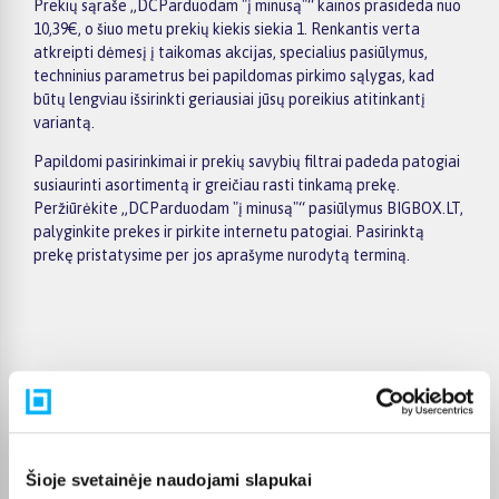
Prekių sąraše „DCParduodam "į minusą"“ kainos prasideda nuo
10,39€, o šiuo metu prekių kiekis siekia 1. Renkantis verta
atkreipti dėmesį į taikomas akcijas, specialius pasiūlymus,
techninius parametrus bei papildomas pirkimo sąlygas, kad
būtų lengviau išsirinkti geriausiai jūsų poreikius atitinkantį
variantą.
Papildomi pasirinkimai ir prekių savybių filtrai padeda patogiai
susiaurinti asortimentą ir greičiau rasti tinkamą prekę.
Peržiūrėkite „DCParduodam "į minusą"“ pasiūlymus BIGBOX.LT,
palyginkite prekes ir pirkite internetu patogiai. Pasirinktą
prekę pristatysime per jos aprašyme nurodytą terminą.
Pirkėjų atsiliepimai apie prekes
Olev S.
Patvirtintas pirkėjas
Šioje svetainėje naudojami slapukai