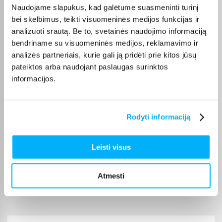
Kokybiškas. Pristatymas greitas. Rekomenduoju+++
Naudojame slapukus, kad galėtume suasmeninti turinį
bei skelbimus, teikti visuomeninės medijos funkcijas ir
analizuoti srautą. Be to, svetainės naudojimo informaciją
Vahur T.
bendriname su visuomeninės medijos, reklamavimo ir
Patvirtintas pirkėjas
analizės partneriais, kurie gali ją pridėti prie kitos jūsų
Pigus pasiūlymas
pateiktos arba naudojant paslaugas surinktos
informacijos.
Kęstutis K.
Patvirtintas pirkėjas
Puiki kaina ir greitis, viršijo deklaruojamus.
Rodyti informaciją
Žydrūnas K.
Leisti visus
Patvirtintas pirkėjas
Puiki komunikacija. Pristatymas vėlavo 1 darbo dieną, nes nebuvo
Atmesti
prekės. Bet pri ...