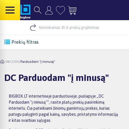
Nemokamas 30 d. prekių grąžinimas
Prekių filtras
/
AKCIJOS
/
Parduodam "į minusą"
DC Parduodam "į minusą"
BIGBOX.LT internetinėje parduotuvėje, puslapyje „DC
Parduodam "į minusą"“, rasite platų prekių pasirinkimą
internetu. Čia pateikiami žinomų gamintojų prekės, kurias
patogu palyginti pagal kainą, savybes, pristatymo informaciją
ir kitas svarbias sąlygas.