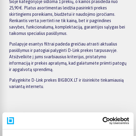
Šioje kategorijoje siūloma 1 prekių, o kainos prasideda nuo
25,90 €. Platus asortimentas leidžia pasirinkti prekes
skirtingiems poreikiams, biudžetui ir naudojimo įpročiams.
Renkantis verta įvertinti ne tik kainą, bet ir pagrindines
savybes, funkcionalumą, komplektaciją, garantijos sąlygas bei
taikomus specialius pasiūlymus.
Puslapyje esantys filtrai padeda greičiau atrasti aktualius
pasiūlymus ir patogiai palyginti D-Link prekes tarpusavyje.
Atsižvelkite į jums svarbiausius kriterijus, pristatymo
informaciją ir prekės aprašymą, kad galėtumėte priimti patogų
ir apgalvotą sprendimą.
Palyginkite D-Link prekes BIGBOX.LT ir išsirinkite tinkamiausią
variantą internetu.
Pirkėjų atsiliepimai apie prekes