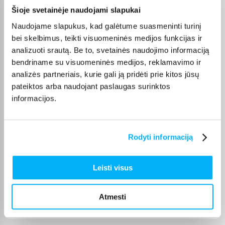
Olev S.
Šioje svetainėje naudojami slapukai
Patvirtintas pirkėjas
Naudojame slapukus, kad galėtume suasmeninti turinį
Kokybiškas. Pristatymas greitas. Rekomenduoju+++
bei skelbimus, teikti visuomeninės medijos funkcijas ir
analizuoti srautą. Be to, svetainės naudojimo informaciją
bendriname su visuomeninės medijos, reklamavimo ir
Vahur T.
Patvirtintas pirkėjas
analizės partneriais, kurie gali ją pridėti prie kitos jūsų
pateiktos arba naudojant paslaugas surinktos
Pigus pasiūlymas
informacijos.
Kęstutis K.
Patvirtintas pirkėjas
Rodyti informaciją
Puiki kaina ir greitis, viršijo deklaruojamus.
Leisti visus
Žydrūnas K.
Patvirtintas pirkėjas
Atmesti
Puiki komunikacija. Pristatymas vėlavo 1 darbo dieną, nes nebuvo
prekės. Bet pri ...