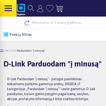
Nemokamas 30 d. prekių grąžinimas
Prekių filtras
/
AKCIJOS
/
Parduodam "į minusą"
D-Link Parduodam "į minusą"
D-Link Parduodam "į minusą" - patogus pasirinkimas
ieškantiems patikimo gamintojo prekių. BIGBOX.LT
kategorijoje „Parduodam "į minusą"“ rasite gamintojo D-Link
pasiūlymus, kuriuos galite palyginti pagal kainą, savybes,
akcijas, pristatymo informaciją ir kitus svarbius kriterijus.