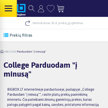
Nemokamas 30 d. prekių grąžinimas
Prekių filtras
/
AKCIJOS
/
Parduodam "į minusą"
College Parduodam "į
minusą"
BIGBOX.LT internetinėje parduotuvėje, puslapyje „College
Parduodam "į minusą"“, rasite platų prekių pasirinkimą
internetu. Čia pateikiami žinomų gamintojų prekės, kurias
patogu palyginti pagal kainą, savybes, pristatymo informaciją