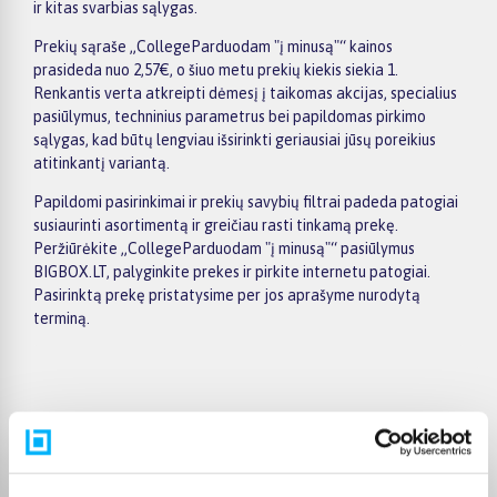
ir kitas svarbias sąlygas.
Prekių sąraše „CollegeParduodam "į minusą"“ kainos
prasideda nuo 2,57€, o šiuo metu prekių kiekis siekia 1.
Renkantis verta atkreipti dėmesį į taikomas akcijas, specialius
pasiūlymus, techninius parametrus bei papildomas pirkimo
sąlygas, kad būtų lengviau išsirinkti geriausiai jūsų poreikius
atitinkantį variantą.
Papildomi pasirinkimai ir prekių savybių filtrai padeda patogiai
susiaurinti asortimentą ir greičiau rasti tinkamą prekę.
Peržiūrėkite „CollegeParduodam "į minusą"“ pasiūlymus
BIGBOX.LT, palyginkite prekes ir pirkite internetu patogiai.
Pasirinktą prekę pristatysime per jos aprašyme nurodytą
terminą.
Pirkėjų atsiliepimai apie prekes