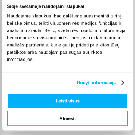
Olev S.
Šioje svetainėje naudojami slapukai
Patvirtintas pirkėjas
Naudojame slapukus, kad galėtume suasmeninti turinį
Kokybiškas. Pristatymas greitas. Rekomenduoju+++
bei skelbimus, teikti visuomeninės medijos funkcijas ir
analizuoti srautą. Be to, svetainės naudojimo informaciją
bendriname su visuomeninės medijos, reklamavimo ir
Vahur T.
Patvirtintas pirkėjas
analizės partneriais, kurie gali ją pridėti prie kitos jūsų
pateiktos arba naudojant paslaugas surinktos
Pigus pasiūlymas
informacijos.
Kęstutis K.
Patvirtintas pirkėjas
Rodyti informaciją
Puiki kaina ir greitis, viršijo deklaruojamus.
Leisti visus
Žydrūnas K.
Patvirtintas pirkėjas
Atmesti
Puiki komunikacija. Pristatymas vėlavo 1 darbo dieną, nes nebuvo
prekės. Bet pri ...