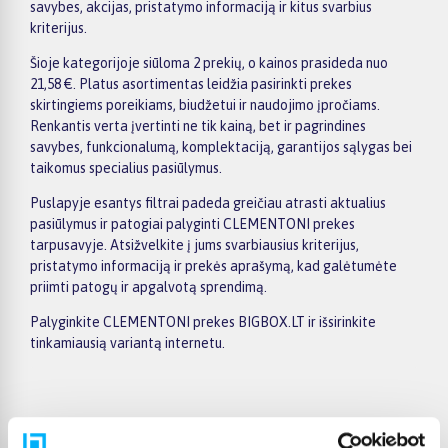
savybes, akcijas, pristatymo informaciją ir kitus svarbius
kriterijus.
Šioje kategorijoje siūloma 2 prekių, o kainos prasideda nuo
21,58 €. Platus asortimentas leidžia pasirinkti prekes
skirtingiems poreikiams, biudžetui ir naudojimo įpročiams.
Renkantis verta įvertinti ne tik kainą, bet ir pagrindines
savybes, funkcionalumą, komplektaciją, garantijos sąlygas bei
taikomus specialius pasiūlymus.
Puslapyje esantys filtrai padeda greičiau atrasti aktualius
pasiūlymus ir patogiai palyginti CLEMENTONI prekes
tarpusavyje. Atsižvelkite į jums svarbiausius kriterijus,
pristatymo informaciją ir prekės aprašymą, kad galėtumėte
priimti patogų ir apgalvotą sprendimą.
Palyginkite CLEMENTONI prekes BIGBOX.LT ir išsirinkite
tinkamiausią variantą internetu.