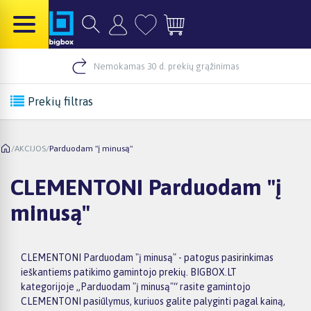
Nemokamas 30 d. prekių grąžinimas
Prekių filtras
/
AKCIJOS
/
Parduodam "į minusą"
CLEMENTONI Parduodam "į
minusą"
CLEMENTONI Parduodam "į minusą" - patogus pasirinkimas
ieškantiems patikimo gamintojo prekių. BIGBOX.LT
kategorijoje „Parduodam "į minusą"“ rasite gamintojo
CLEMENTONI pasiūlymus, kuriuos galite palyginti pagal kainą,