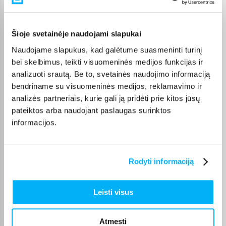
Pirkėjų atsiliepimai apie prekes
Šioje svetainėje naudojami slapukai
Olev S.
Patvirtintas pirkėjas
Naudojame slapukus, kad galėtume suasmeninti turinį
bei skelbimus, teikti visuomeninės medijos funkcijas ir
Kokybiškas. Pristatymas greitas. Rekomenduoju+++
analizuoti srautą. Be to, svetainės naudojimo informaciją
bendriname su visuomeninės medijos, reklamavimo ir
Vahur T.
analizės partneriais, kurie gali ją pridėti prie kitos jūsų
Patvirtintas pirkėjas
pateiktos arba naudojant paslaugas surinktos
Pigus pasiūlymas
informacijos.
Kęstutis K.
Patvirtintas pirkėjas
Rodyti informaciją
Puiki kaina ir greitis, viršijo deklaruojamus.
Leisti visus
Žydrūnas K.
Patvirtintas pirkėjas
Atmesti