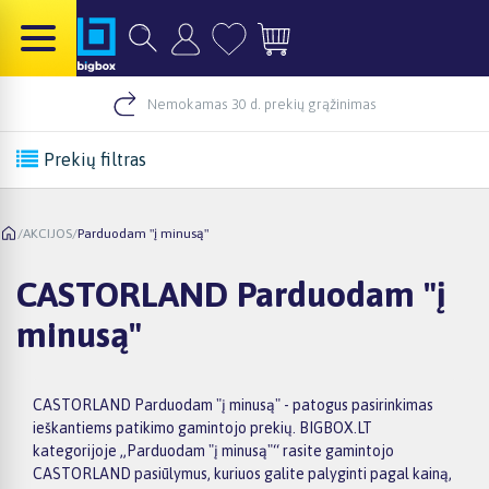
Nemokamas 30 d. prekių grąžinimas
Prekių filtras
/
AKCIJOS
/
Parduodam "į minusą"
CASTORLAND Parduodam "į
minusą"
CASTORLAND Parduodam "į minusą" - patogus pasirinkimas
ieškantiems patikimo gamintojo prekių. BIGBOX.LT
kategorijoje „Parduodam "į minusą"“ rasite gamintojo
CASTORLAND pasiūlymus, kuriuos galite palyginti pagal kainą,