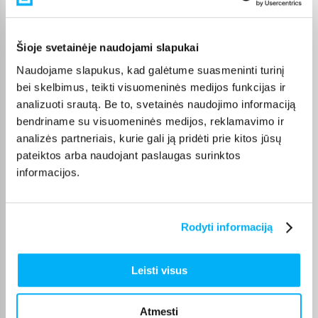
Pirkėjų atsiliepimai apie prekes
Šioje svetainėje naudojami slapukai
Olev S.
Patvirtintas pirkėjas
Naudojame slapukus, kad galėtume suasmeninti turinį
bei skelbimus, teikti visuomeninės medijos funkcijas ir
Kokybiškas. Pristatymas greitas. Rekomenduoju+++
analizuoti srautą. Be to, svetainės naudojimo informaciją
bendriname su visuomeninės medijos, reklamavimo ir
Vahur T.
analizės partneriais, kurie gali ją pridėti prie kitos jūsų
Patvirtintas pirkėjas
pateiktos arba naudojant paslaugas surinktos
Pigus pasiūlymas
informacijos.
Kęstutis K.
Patvirtintas pirkėjas
Rodyti informaciją
Puiki kaina ir greitis, viršijo deklaruojamus.
Leisti visus
Žydrūnas K.
Patvirtintas pirkėjas
Atmesti