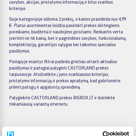
savybes, akcijas, pristatymo informaciją ir kitus svarbius
kriterijus.
Šioje kategorijoje siūloma 2 prekių, o kainos prasideda nuo 4,99
€. Platus asortimentas leidžia pasirinkti prekes skirtingiems
poreikiams, biudžetui ir naudojimo įpročiams. Renkantis verta
įvertinti ne tik kainą, bet ir pagrindines savybes, funkcionalumą,
komplektaciją, garantijos sąlygas bei taikomus specialius
pasiūlymus.
Puslapyje esantys filtrai padeda greičiau atrasti aktualius
pasiūlymus ir patogiai palyginti CASTORLAND prekes
tarpusavyje. Atsižvelkite į jums svarbiausius kriterijus,
pristatymo informaciją ir prekės aprašymą, kad galėtumėte
priimti patogų ir apgalvotą sprendimą.
Palyginkite CASTORLAND prekes BIGBOX.LT ir išsirinkite
tinkamiausią variantą internetu.