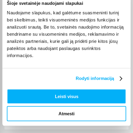
Šioje svetainėje naudojami slapukai
Olev S.
Patvirtintas pirkėjas
Naudojame slapukus, kad galėtume suasmeninti turinį
Kokybiškas. Pristatymas greitas. Rekomenduoju+++
bei skelbimus, teikti visuomeninės medijos funkcijas ir
analizuoti srautą. Be to, svetainės naudojimo informaciją
bendriname su visuomeninės medijos, reklamavimo ir
Vahur T.
analizės partneriais, kurie gali ją pridėti prie kitos jūsų
Patvirtintas pirkėjas
pateiktos arba naudojant paslaugas surinktos
Pigus pasiūlymas
informacijos.
Kęstutis K.
Patvirtintas pirkėjas
Rodyti informaciją
Puiki kaina ir greitis, viršijo deklaruojamus.
Leisti visus
Žydrūnas K.
Patvirtintas pirkėjas
Atmesti
Puiki komunikacija. Pristatymas vėlavo 1 darbo dieną, nes nebuvo
prekės. Bet pri ...