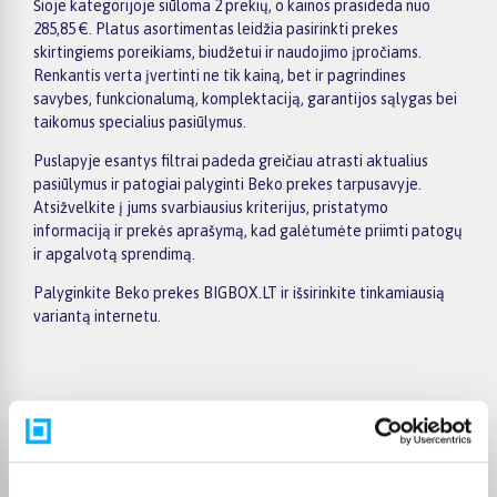
Šioje kategorijoje siūloma 2 prekių, o kainos prasideda nuo
285,85 €. Platus asortimentas leidžia pasirinkti prekes
skirtingiems poreikiams, biudžetui ir naudojimo įpročiams.
Renkantis verta įvertinti ne tik kainą, bet ir pagrindines
savybes, funkcionalumą, komplektaciją, garantijos sąlygas bei
taikomus specialius pasiūlymus.
Puslapyje esantys filtrai padeda greičiau atrasti aktualius
pasiūlymus ir patogiai palyginti Beko prekes tarpusavyje.
Atsižvelkite į jums svarbiausius kriterijus, pristatymo
informaciją ir prekės aprašymą, kad galėtumėte priimti patogų
ir apgalvotą sprendimą.
Palyginkite Beko prekes BIGBOX.LT ir išsirinkite tinkamiausią
variantą internetu.
Pirkėjų atsiliepimai apie prekes