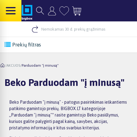
Nemokamas 30 d. prekių grąžinimas
Prekių filtras
/
AKCIJOS
/
Parduodam "į minusą"
Beko Parduodam "į minusą"
Beko Parduodam "į minusą" - patogus pasirinkimas ieškantiems
patikimo gamintojo prekių. BIGBOX.LT kategorijoje
„Parduodam "į minusą"“ rasite gamintojo Beko pasiūlymus,
kuriuos galite palyginti pagal kainą, savybes, akcijas,
pristatymo informaciją ir kitus svarbius kriterijus.