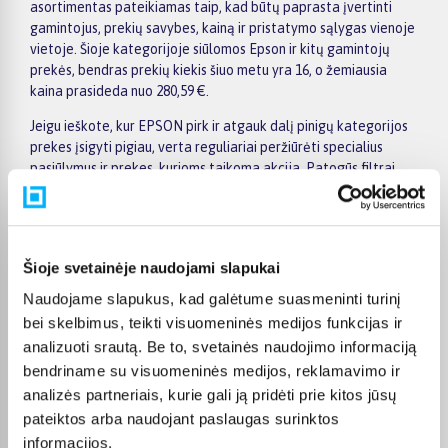
asortimentas pateikiamas taip, kad būtų paprasta įvertinti
gamintojus, prekių savybes, kainą ir pristatymo sąlygas vienoje
vietoje. Šioje kategorijoje siūlomos Epson ir kitų gamintojų
prekės, bendras prekių kiekis šiuo metu yra 16, o žemiausia
kaina prasideda nuo 280,59 €.
Jeigu ieškote, kur EPSON pirk ir atgauk dalį pinigų kategorijos
prekes įsigyti pigiau, verta reguliariai peržiūrėti specialius
pasiūlymus ir prekes, kurioms taikoma akcija. Patogūs filtrai
padeda susiaurinti pasirinkimą pagal gamintoją, kainą, savybes
ar kitus aktualius kriterijus, todėl greičiau rasite jūsų poreikius
atitinkantį variantą. Prekės puslapyje pateikiama išsamesnė
informacija apie techninius duomenis, apmokėjimą, pristatymo
Šioje svetainėje naudojami slapukai
terminą ir kitas pirkimo sąlygas.
Naudojame slapukus, kad galėtume suasmeninti turinį
BIGBOX.LT suteikia galimybę prekes nuo 150 Eur įsigyti su
bei skelbimus, teikti visuomeninės medijos funkcijas ir
nemokamu 24 mėnesių lizingu. Tai patogu, kai prekę norite
analizuoti srautą. Be to, svetainės naudojimo informaciją
pirkti išsimokėtinai, paskirstant mokėjimą dalimis. Užsakytos
bendriname su visuomeninės medijos, reklamavimo ir
prekės pristatomos visoje Lietuvoje: į paštomatus nuo 2,29 €, o
užsakymams nuo 499 € pristatymas į paštomatą nemokamas.
analizės partneriais, kurie gali ją pridėti prie kitos jūsų
Kurjerio pristatymo kaina prasideda nuo 2,99 €.
pateiktos arba naudojant paslaugas surinktos
informacijos.
Sandėlyje esančios prekės įprastai pristatomos per 1–2 darbo