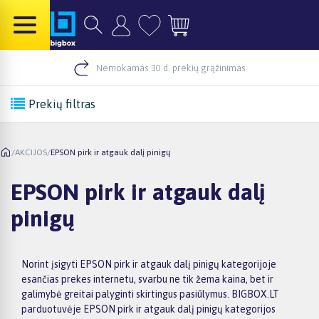
Nemokamas 30 d. prekių grąžinimas
Prekių filtras
/
AKCIJOS
/
EPSON pirk ir atgauk dalį pinigų
EPSON pirk ir atgauk dalį
pinigų
Norint įsigyti EPSON pirk ir atgauk dalį pinigų kategorijoje
esančias prekes internetu, svarbu ne tik žema kaina, bet ir
galimybė greitai palyginti skirtingus pasiūlymus. BIGBOX.LT
parduotuvėje EPSON pirk ir atgauk dalį pinigų kategorijos