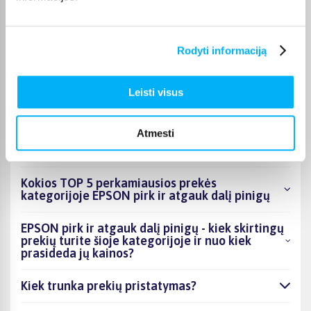
dienas, o tikslus kiekvienos prekės pristatymo terminas
nurodomas jos puslapyje. Pasirinktą prekę iš EPSON pirk ir
atgauk dalį pinigų kategorijos galite gauti paštomatu, per
Rodyti informaciją
kurjerį arba, jei prekė atitinkamai pažymėta, atsiimti
BIGBOX.LT biure Kaune.
Leisti visus
Atmesti
DUK
Kokios TOP 5 perkamiausios prekės
kategorijoje EPSON pirk ir atgauk dalį pinigų
EPSON pirk ir atgauk dalį pinigų - kiek skirtingų
prekių turite šioje kategorijoje ir nuo kiek
prasideda jų kainos?
Kiek trunka prekių pristatymas?