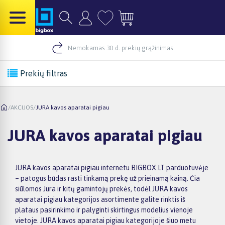
Nemokamas 30 d. prekių grąžinimas
Prekių filtras
/
AKCIJOS
/
JURA kavos aparatai pigiau
JURA kavos aparatai pigiau
JURA kavos aparatai pigiau internetu BIGBOX.LT parduotuvėje
– patogus būdas rasti tinkamą prekę už prieinamą kainą. Čia
siūlomos Jura ir kitų gamintojų prekės, todėl JURA kavos
aparatai pigiau kategorijos asortimente galite rinktis iš
plataus pasirinkimo ir palyginti skirtingus modelius vienoje
vietoje. JURA kavos aparatai pigiau kategorijoje šiuo metu