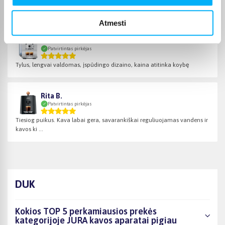
Viskas puikiai Pui
Atmesti
Tomas D.
Patvirtintas pirkėjas
Tylus, lengvai valdomas, įspūdingo dizaino, kaina atitinka koybę
Rita B.
Patvirtintas pirkėjas
Tiesiog puikus. Kava labai gera, savarankiškai reguliuojamas vandens ir
kavos ki ...
DUK
Kokios TOP 5 perkamiausios prekės
kategorijoje JURA kavos aparatai pigiau