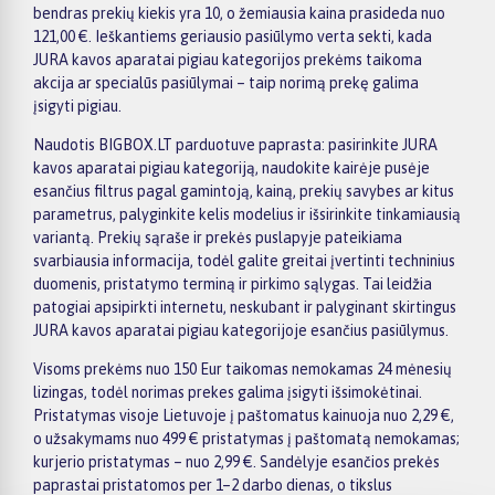
bendras prekių kiekis yra 10, o žemiausia kaina prasideda nuo
121,00 €. Ieškantiems geriausio pasiūlymo verta sekti, kada
JURA kavos aparatai pigiau kategorijos prekėms taikoma
akcija ar specialūs pasiūlymai – taip norimą prekę galima
įsigyti pigiau.
Naudotis BIGBOX.LT parduotuve paprasta: pasirinkite JURA
kavos aparatai pigiau kategoriją, naudokite kairėje pusėje
esančius filtrus pagal gamintoją, kainą, prekių savybes ar kitus
parametrus, palyginkite kelis modelius ir išsirinkite tinkamiausią
variantą. Prekių sąraše ir prekės puslapyje pateikiama
svarbiausia informacija, todėl galite greitai įvertinti techninius
duomenis, pristatymo terminą ir pirkimo sąlygas. Tai leidžia
patogiai apsipirkti internetu, neskubant ir palyginant skirtingus
JURA kavos aparatai pigiau kategorijoje esančius pasiūlymus.
Visoms prekėms nuo 150 Eur taikomas nemokamas 24 mėnesių
lizingas, todėl norimas prekes galima įsigyti išsimokėtinai.
Pristatymas visoje Lietuvoje į paštomatus kainuoja nuo 2,29 €,
o užsakymams nuo 499 € pristatymas į paštomatą nemokamas;
kurjerio pristatymas – nuo 2,99 €. Sandėlyje esančios prekės
paprastai pristatomos per 1–2 darbo dienas, o tikslus