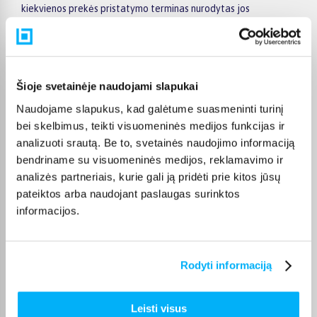
kiekvienos prekės pristatymo terminas nurodytas jos
puslapyje.
Tinkamą prekę iš JURA kavos aparatai pigiau kategorijos
pristatysime per nurodytą terminą, o jei pageidausite
užsakymą atsiimti patys, atitinkamai pažymėtas prekes
Šioje svetainėje naudojami slapukai
galėsite atsiimti mūsų biure Kaune.
Naudojame slapukus, kad galėtume suasmeninti turinį
bei skelbimus, teikti visuomeninės medijos funkcijas ir
analizuoti srautą. Be to, svetainės naudojimo informaciją
bendriname su visuomeninės medijos, reklamavimo ir
Pirkėjų atsiliepimai apie prekes
analizės partneriais, kurie gali ją pridėti prie kitos jūsų
pateiktos arba naudojant paslaugas surinktos
informacijos.
Egidijus A.
Patvirtintas pirkėjas
Pristaymas greitas, veikia puikiai. Bendravimas - OK.
Rodyti informaciją
Vaidas S.
Leisti visus
Patvirtintas pirkėjas