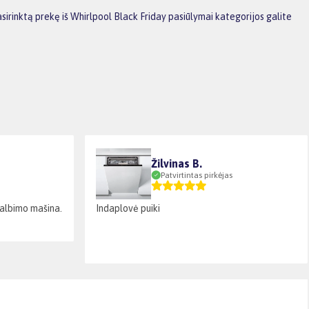
irinktą prekę iš Whirlpool Black Friday pasiūlymai kategorijos galite
Žilvinas B.
Patvirtintas pirkėjas
kalbimo mašina.
Indaplovė puiki