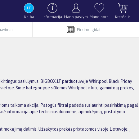
Kalba
Informacija
Mano paskyra
Mano norai
Krepšelis
rnavimas
Pirkimo gidai
ti skirtingus pasiūlymus. BIGBOX.LT parduotuvėje Whirlpool Black Friday
vietoje. Šioje kategorijoje siūlomos Whirlpool ir kitų gamintojų prekės,
kurioms taikoma akcija. Patogūs filtrai padeda susiaurinti pasirinkimą pagal
amesnė informacija apie techninius duomenis, apmokėjimą, pristatymo
ant mokėjimą dalimis. Užsakytos prekės pristatomos visoje Lietuvoje: į