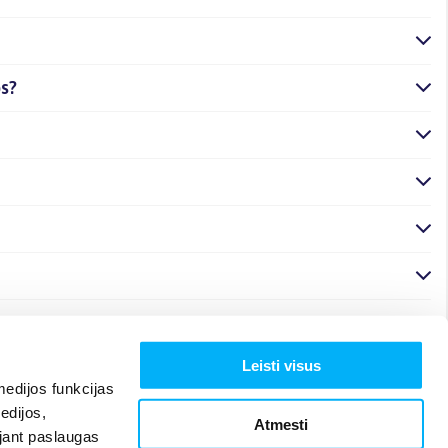
os?
Leisti visus
edijos funkcijas
edijos,
Atmesti
ojant paslaugas