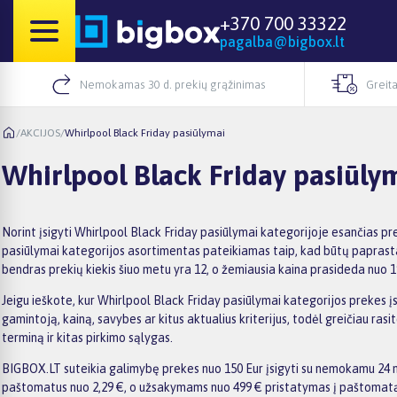
+370 700 33322
pagalba@bigbox.lt
Nemokamas 30 d. prekių grąžinimas
Greita
/
AKCIJOS
/
Whirlpool Black Friday pasiūlymai
Whirlpool Black Friday pasiūly
Norint įsigyti Whirlpool Black Friday pasiūlymai kategorijoje esančias pr
pasiūlymai kategorijos asortimentas pateikiamas taip, kad būtų paprasta į
bendras prekių kiekis šiuo metu yra 12, o žemiausia kaina prasideda nuo 1
Jeigu ieškote, kur Whirlpool Black Friday pasiūlymai kategorijos prekes įsi
gamintoją, kainą, savybes ar kitus aktualius kriterijus, todėl greičiau r
terminą ir kitas pirkimo sąlygas.
BIGBOX.LT suteikia galimybę prekes nuo 150 Eur įsigyti su nemokamu 24 mėn
paštomatus nuo 2,29 €, o užsakymams nuo 499 € pristatymas į paštomatą