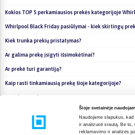
Kokios TOP 5 perkamiausios prekės kategorijoje Whirl
Whirlpool Black Friday pasiūlymai - kiek skirtingų prek
Kiek trunka prekių pristatymas?
Ar galima prekę įsigyti išsimokėtinai?
Ar prekė turi garantiją?
Kaip rasti tinkamiausią prekę šioje kategorijoje?
Ar galima prekę atsiimti vietoje?
Šioje svetainėje naudojam
Naudojame slapukus, kad g
ir analizuoti srautą. Be t
reklamavimo ir analizės par