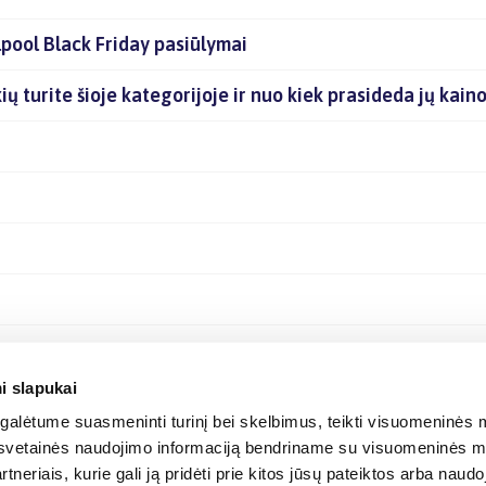
pool Black Friday pasiūlymai
ių turite šioje kategorijoje ir nuo kiek prasideda jų kain
i slapukai
alėtume suasmeninti turinį bei skelbimus, teikti visuomeninės m
o, svetainės naudojimo informaciją bendriname su visuomeninės m
tneriais, kurie gali ją pridėti prie kitos jūsų pateiktos arba naud