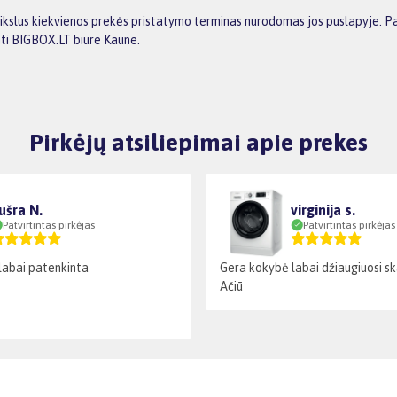
ikslus kiekvienos prekės pristatymo terminas nurodomas jos puslapyje. Pas
mti BIGBOX.LT biure Kaune.
Pirkėjų atsiliepimai apie prekes
ušra N.
virginija s.
Patvirtintas pirkėjas
Patvirtintas pirkėjas
labai patenkinta
Gera kokybė labai džiaugiuosi s
Ačiū