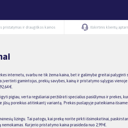
s pristatymas ir draugiškos kainos
Išskirtinis klientų apta
mai
ekes internetu, svarbu ne tik žema kaina, bet ir galimybė greitai palygin
vertinti gamintojus, prekių savybes, kainą ir pristatymo sąlygas vienoje 
92,64 €.
gyti pigiau, verta reguliariai peržiūrėti specialius pasiūlymus ir prekes, 
asite jūsų poreikius atitinkantį variantą. Prekės puslapyje pateikiama išs
esių lizingu. Tai patogu, kai prekę norite pirkti išsimokėtinai, paskirst
 nemokamas. Kurjerio pristatymo kaina prasideda nuo 2,99 €.