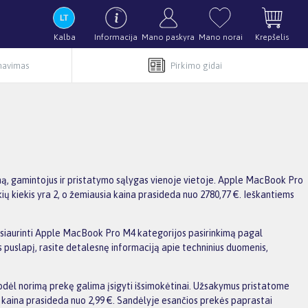
Kalba
Informacija
Mano paskyra
Mano norai
Krepšelis
rnavimas
Pirkimo gidai
ną, gamintojus ir pristatymo sąlygas vienoje vietoje. Apple MacBook Pro
ių kiekis yra 2, o žemiausia kaina prasideda nuo 2780,77 €. Ieškantiems
a susiaurinti Apple MacBook Pro M4 kategorijos pasirinkimą pagal
s puslapį, rasite detalesnę informaciją apie techninius duomenis,
dėl norimą prekę galima įsigyti išsimokėtinai. Užsakymus pristatome
kaina prasideda nuo 2,99 €. Sandėlyje esančios prekės paprastai