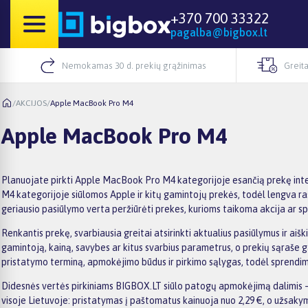
+370 700 33322
pagalba@bigbox.lt
Nemokamas 30 d. prekių grąžinimas
Greita
/
AKCIJOS
/
Apple MacBook Pro M4
Apple MacBook Pro M4
Planuojate pirkti Apple MacBook Pro M4 kategorijoje esančią prekę inter
M4 kategorijoje siūlomos Apple ir kitų gamintojų prekės, todėl lengva ras
geriausio pasiūlymo verta peržiūrėti prekes, kurioms taikoma akcija ar spe
Renkantis prekę, svarbiausia greitai atsirinkti aktualius pasiūlymus ir a
gamintoją, kainą, savybes ar kitus svarbius parametrus, o prekių sąraše g
pristatymo terminą, apmokėjimo būdus ir pirkimo sąlygas, todėl sprendimą
Didesnės vertės pirkiniams BIGBOX.LT siūlo patogų apmokėjimą dalimis –
visoje Lietuvoje: pristatymas į paštomatus kainuoja nuo 2,29 €, o užsa