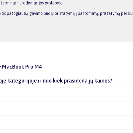
o terminas nurodomas jos puslapyje.
ktis patogiausią gavimo būdą: pristatymą į paštomatą, pristatymą per ku
le MacBook Pro M4
oje kategorijoje ir nuo kiek prasideda jų kainos?