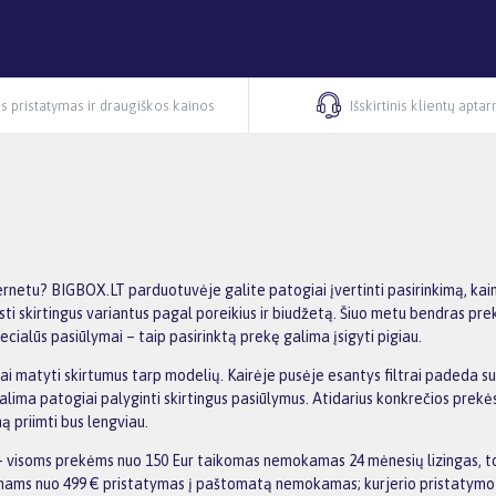
s pristatymas ir draugiškos kainos
Išskirtinis klientų apta
netu? BIGBOX.LT parduotuvėje galite patogiai įvertinti pasirinkimą, kai
ti skirtingus variantus pagal poreikius ir biudžetą. Šiuo metu bendras prek
cialūs pasiūlymai – taip pasirinktą prekę galima įsigyti pigiau.
iškiai matyti skirtumus tarp modelių. Kairėje pusėje esantys filtrai paded
alima patogiai palyginti skirtingus pasiūlymus. Atidarius konkrečios prekė
 priimti bus lengviau.
 visoms prekėms nuo 150 Eur taikomas nemokamas 24 mėnesių lizingas, to
kymams nuo 499 € pristatymas į paštomatą nemokamas; kurjerio pristatymo 