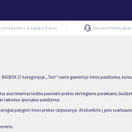
s pristatymas ir draugiškos kainos
Išskirtinis klientų apta
 BIGBOX.LT kategorijoje „Test“ rasite gamintojo Irinox pasiūlymus, kuriuos
us asortimentas leidžia pasirinkti prekes skirtingiems poreikiams, biudžetu
ei taikomus specialius pasiūlymus.
patogiai palyginti Irinox prekes tarpusavyje. Atsižvelkite į jums svarbiau
ternetu.