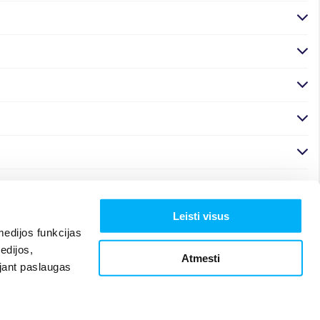
Leisti visus
edijos funkcijas
edijos,
Atmesti
ojant paslaugas