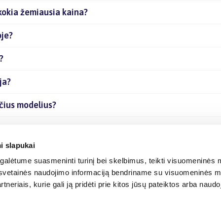
 kokia žemiausia kaina?
oje?
?
ja?
nčius modelius?
nternetu?
i slapukai
alėtume suasmeninti turinį bei skelbimus, teikti visuomeninės m
o, svetainės naudojimo informaciją bendriname su visuomeninės m
tneriais, kurie gali ją pridėti prie kitos jūsų pateiktos arba naud
© 2012-
2026
BIGBOX.LT