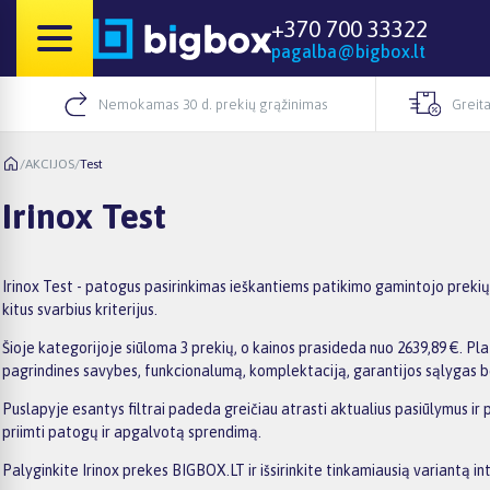
+370 700 33322
pagalba@bigbox.lt
Nemokamas 30 d. prekių grąžinimas
Greita
/
AKCIJOS
/
Test
Irinox Test
Irinox Test - patogus pasirinkimas ieškantiems patikimo gamintojo prekių.
kitus svarbius kriterijus.
Šioje kategorijoje siūloma 3 prekių, o kainos prasideda nuo 2639,89 €. Plat
pagrindines savybes, funkcionalumą, komplektaciją, garantijos sąlygas b
Puslapyje esantys filtrai padeda greičiau atrasti aktualius pasiūlymus ir 
priimti patogų ir apgalvotą sprendimą.
Palyginkite Irinox prekes BIGBOX.LT ir išsirinkite tinkamiausią variantą in