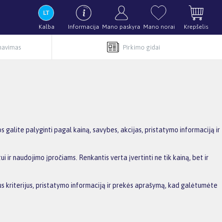
Kalba
Informacija
Mano paskyra
Mano norai
Krepšelis
rnavimas
Pirkimo gidai
 galite palyginti pagal kainą, savybes, akcijas, pristatymo informaciją ir
i ir naudojimo įpročiams. Renkantis verta įvertinti ne tik kainą, bet ir
sius kriterijus, pristatymo informaciją ir prekės aprašymą, kad galėtumėte