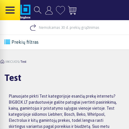
Nemokamas 30 d. prekių grąžinimas
Prekių filtras
/
AKCIJOS
/
Test
Test
Planuojate pirkti Test kategorijoje esančią prekę internetu?
BIGBOX.LT parduotuvėje galite patogiai įvertinti pasirinkimą,
kainą, gamintojus ir pristatymo sąlygas vienoje vietoje. Test
kategorijoje siūlomos Liebherr, Bosch, Beko, Whirlpool,
Electrolux ir kitų gamintojų prekės, todėl lengva rasti
skirtingus variantus pagal poreikius ir biudžetą. Šiuo metu