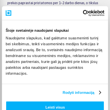
prekės paprastai pristatomos per 1–2 darbo dienas, o tikslus
kiekvienos prekės pristatymo terminas nurodomas jos
puslapyje.
Pasirinkę tinkamą prekę iš Test kategorijos, galite rinktis
patogiausią gavimo būdą: pristatymą į paštomatą, pristatymą
Šioje svetainėje naudojami slapukai
per kurjerį arba, jei prekė pažymėta kaip tinkama atsiėmimui,
atsiėmimą BIGBOX.LT biure Veiverių g. 171, Kaune.
Naudojame slapukus, kad galėtume suasmeninti turinį
bei skelbimus, teikti visuomeninės medijos funkcijas ir
analizuoti srautą. Be to, svetainės naudojimo informaciją
bendriname su visuomeninės medijos, reklamavimo ir
analizės partneriais, kurie gali ją pridėti prie kitos jūsų
Pirkėjų atsiliepimai apie prekes
pateiktos arba naudojant paslaugas surinktos
informacijos.
Edita Č.
Patvirtintas pirkėjas
Rodyti informaciją
Labai džiaugiuosi pasirinkusi BIGBOX.LT ir šį kompaktišką 61 l talpos
šaldiklį – ...
Leisti visus