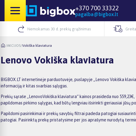
+370 700 33322
pagalba@bigbox.lt
Nemokamas 30 d. prekių grąžinimas
Greita
/
AKCIJOS
/
Vokiška klaviatura
Lenovo Vokiška klaviatura
BIGBOX.LT internetinėje parduotuvėje, puslapyje „Lenovo Vokiška klaviatu
informaciją ir kitas svarbias sąlygas.
Prekių sąraše „LenovoVokiška klaviatura“ kainos prasideda nuo 559,23€, o 
papildomas pirkimo sąlygas, kad būtų lengviau išsirinkti geriausiai jūsų po
Papildomi pasirinkimai ir prekių savybių filtrai padeda patogiai susiaurin
patogiai. Pasirinktą prekę pristatysime per jos aprašyme nurodytą termi