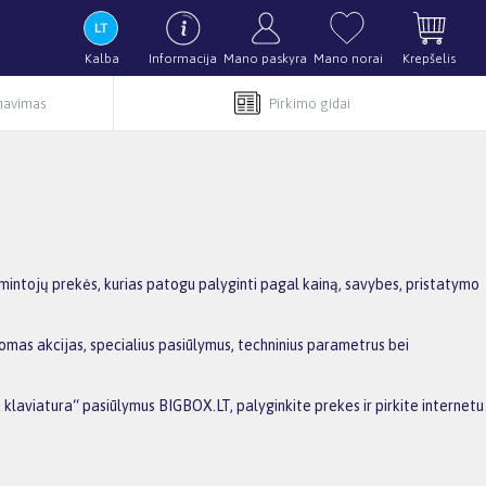
Kalba
Informacija
Mano paskyra
Mano norai
Krepšelis
rnavimas
Pirkimo gidai
mintojų prekės, kurias patogu palyginti pagal kainą, savybes, pristatymo
omas akcijas, specialius pasiūlymus, techninius parametrus bei
a klaviatura“ pasiūlymus BIGBOX.LT, palyginkite prekes ir pirkite internetu