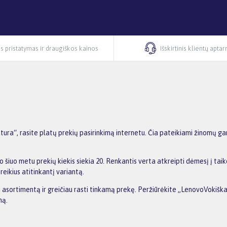
s pristatymas ir draugiškos kainos
Išskirtinis klientų apta
ra“, rasite platų prekių pasirinkimą internetu. Čia pateikiami žinomų ga
šiuo metu prekių kiekis siekia 20. Renkantis verta atkreipti dėmesį į taik
reikius atitinkantį variantą.
ti asortimentą ir greičiau rasti tinkamą prekę. Peržiūrėkite „LenovoVokišk
ną.