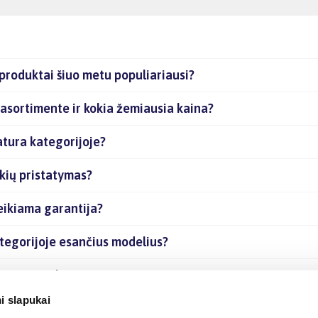
produktai šiuo metu populiariausi?
 asortimente ir kokia žemiausia kaina?
atura kategorijoje?
kių pristatymas?
eikiama garantija?
ategorijoje esančius modelius?
sančias prekes internetu?
i slapukai