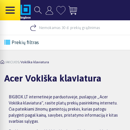
Nemokamas 30 d. prekių grąžinimas
Prekių filtras
/
AKCIJOS
/
Vokiška klaviatura
Acer Vokiška klaviatura
BIGBOX.LT internetinėje parduotuvėje, puslapyje „Acer
Vokiška klaviatura“, rasite platų prekių pasirinkimą internetu.
Čia pateikiami žinomų gamintojų prekės, kurias patogu
palyginti pagal kainą, savybes, pristatymo informaciją ir kitas
svarbias sąlygas.