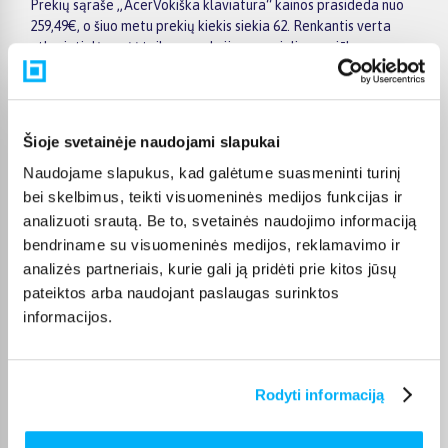
Prekių sąraše „AcerVokiška klaviatura“ kainos prasideda nuo
259,49€, o šiuo metu prekių kiekis siekia 62. Renkantis verta
atkreipti dėmesį į taikomas akcijas, specialius pasiūlymus,
techninius parametrus bei papildomas pirkimo sąlygas, kad
būtų lengviau išsirinkti geriausiai jūsų poreikius atitinkantį
variantą.
Šioje svetainėje naudojami slapukai
Papildomi pasirinkimai ir prekių savybių filtrai padeda patogiai
susiaurinti asortimentą ir greičiau rasti tinkamą prekę.
Naudojame slapukus, kad galėtume suasmeninti turinį
Peržiūrėkite „AcerVokiška klaviatura“ pasiūlymus BIGBOX.LT,
bei skelbimus, teikti visuomeninės medijos funkcijas ir
palyginkite prekes ir pirkite internetu patogiai. Pasirinktą
analizuoti srautą. Be to, svetainės naudojimo informaciją
prekę pristatysime per jos aprašyme nurodytą terminą.
bendriname su visuomeninės medijos, reklamavimo ir
analizės partneriais, kurie gali ją pridėti prie kitos jūsų
pateiktos arba naudojant paslaugas surinktos
informacijos.
DUK
Kokie Acer Vokiška klaviatura kategorijoje
Rodyti informaciją
esantys produktai šiuo metu populiariausi?