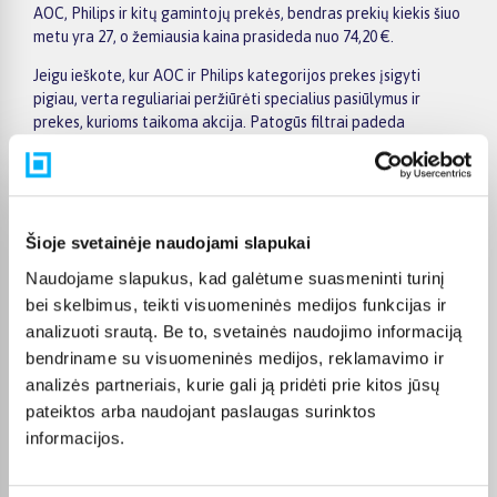
AOC, Philips ir kitų gamintojų prekės, bendras prekių kiekis šiuo
metu yra 27, o žemiausia kaina prasideda nuo 74,20 €.
Jeigu ieškote, kur AOC ir Philips kategorijos prekes įsigyti
pigiau, verta reguliariai peržiūrėti specialius pasiūlymus ir
prekes, kurioms taikoma akcija. Patogūs filtrai padeda
susiaurinti pasirinkimą pagal gamintoją, kainą, savybes ar kitus
aktualius kriterijus, todėl greičiau rasite jūsų poreikius
atitinkantį variantą. Prekės puslapyje pateikiama išsamesnė
informacija apie techninius duomenis, apmokėjimą, pristatymo
terminą ir kitas pirkimo sąlygas.
Šioje svetainėje naudojami slapukai
Naudojame slapukus, kad galėtume suasmeninti turinį
BIGBOX.LT suteikia galimybę prekes nuo 150 Eur įsigyti su
nemokamu 24 mėnesių lizingu. Tai patogu, kai prekę norite
bei skelbimus, teikti visuomeninės medijos funkcijas ir
pirkti išsimokėtinai, paskirstant mokėjimą dalimis. Užsakytos
analizuoti srautą. Be to, svetainės naudojimo informaciją
prekės pristatomos visoje Lietuvoje: į paštomatus nuo 2,29 €, o
bendriname su visuomeninės medijos, reklamavimo ir
užsakymams nuo 499 € pristatymas į paštomatą nemokamas.
analizės partneriais, kurie gali ją pridėti prie kitos jūsų
Kurjerio pristatymo kaina prasideda nuo 2,99 €.
pateiktos arba naudojant paslaugas surinktos
Sandėlyje esančios prekės įprastai pristatomos per 1–2 darbo
informacijos.
dienas, o tikslus kiekvienos prekės pristatymo terminas
nurodomas jos puslapyje. Pasirinktą prekę iš AOC ir Philips