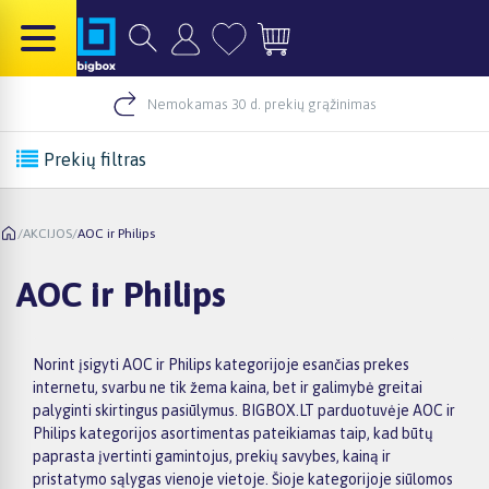
Nemokamas 30 d. prekių grąžinimas
Prekių filtras
/
AKCIJOS
/
AOC ir Philips
AOC ir Philips
Norint įsigyti AOC ir Philips kategorijoje esančias prekes
internetu, svarbu ne tik žema kaina, bet ir galimybė greitai
palyginti skirtingus pasiūlymus. BIGBOX.LT parduotuvėje AOC ir
Philips kategorijos asortimentas pateikiamas taip, kad būtų
paprasta įvertinti gamintojus, prekių savybes, kainą ir
pristatymo sąlygas vienoje vietoje. Šioje kategorijoje siūlomos