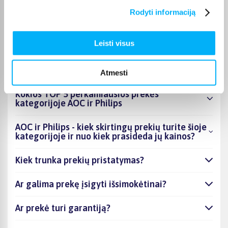
kategorijos galite gauti paštomatu, per kurjerį arba, jei prekė
Rodyti informaciją
atitinkamai pažymėta, atsiimti BIGBOX.LT biure Kaune.
Leisti visus
DUK
Atmesti
Kokios TOP 5 perkamiausios prekės
kategorijoje AOC ir Philips
AOC ir Philips - kiek skirtingų prekių turite šioje
kategorijoje ir nuo kiek prasideda jų kainos?
Kiek trunka prekių pristatymas?
Ar galima prekę įsigyti išsimokėtinai?
Ar prekė turi garantiją?