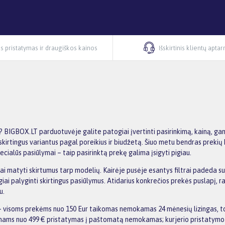
s pristatymas ir draugiškos kainos
Išskirtinis klientų apta
? BIGBOX.LT parduotuvėje galite patogiai įvertinti pasirinkimą, kainą, gam
 skirtingus variantus pagal poreikius ir biudžetą. Šiuo metu bendras prekių
cialūs pasiūlymai – taip pasirinktą prekę galima įsigyti pigiau.
kiai matyti skirtumus tarp modelių. Kairėje pusėje esantys filtrai padeda s
iai palyginti skirtingus pasiūlymus. Atidarius konkrečios prekės puslapį, 
u.
 visoms prekėms nuo 150 Eur taikomas nemokamas 24 mėnesių lizingas, to
kymams nuo 499 € pristatymas į paštomatą nemokamas; kurjerio pristatymo 