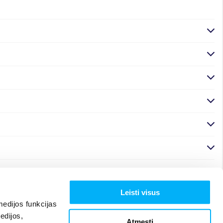
Leisti visus
edijos funkcijas
edijos,
Atmesti