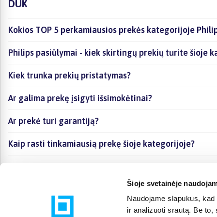
DUK
Kokios TOP 5 perkamiausios prekės kategorijoje Phili
Philips pasiūlymai - kiek skirtingų prekių turite šioje 
Kiek trunka prekių pristatymas?
Ar galima prekę įsigyti išsimokėtinai?
Ar prekė turi garantiją?
Kaip rasti tinkamiausią prekę šioje kategorijoje?
Ar galima prekę atsiimti vietoje?
Šioje svetainėje naudojam
Naudojame slapukus, kad g
ir analizuoti srautą. Be t