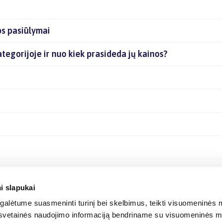
ps pasiūlymai
kategorijoje ir nuo kiek prasideda jų kainos?
i slapukai
alėtume suasmeninti turinį bei skelbimus, teikti visuomeninės m
o, svetainės naudojimo informaciją bendriname su visuomeninės m