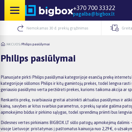
+370 700 33322
pagalba@bigbox.lt
Nemokamas 30 d. prekių grąžinimas
Greita
/
AKCIJOS
/
Philips pasiūlymai
Philips pasiūlymai
Planuojate pirkti Philips pasiūlymai kategorijoje esančią prekę internetu
kategorijoje siūlomos Philips ir kitų gamintojų prekės, todėl lengva rasti
geriausio pasiūlymo verta peržiūrėti prekes, kurioms taikoma akcija ar spe
Renkantis prekę, svarbiausia greitai atsirinkti aktualius pasiūlymus ir aiš
kainą, savybes ar kitus svarbius parametrus, o prekių sąraše galima patog
apmokėjimo būdus ir pirkimo sąlygas, todėl sprendimą priimti bus lengvia
Didesnės vertės pirkiniams BIGBOX.LT siūlo patogų apmokėjimą dalimis –
visoje Lietuvoje: pristatymas į paštomatus kainuoja nuo 2,29 €, o užsa