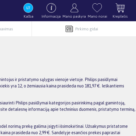
Kalba
Informacija
Mano paskyra
Mano norai
Krepšelis
rnavimas
Pirkimo gidai
intojus ir pristatymo sąlygas vienoje vietoje. Philips pasiūlymai
 kiekis yra 12, o žemiausia kaina prasideda nuo 181,97 €. Ieškantiems
usiaurinti Philips pasiūlymai kategorijos pasirinkimą pagal gamintoją,
rasite detalesnę informaciją apie techninius duomenis, pristatymo terminą,
dėl norimą prekę galima įsigyti išsimokėtinai. Užsakymus pristatome
kaina prasideda nuo 2,99 €. Sandėlyje esančios prekės paprastai