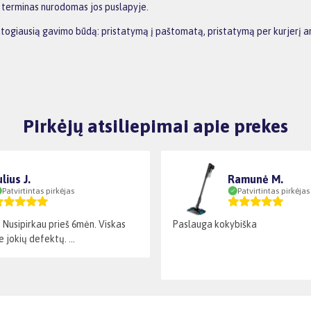
o terminas nurodomas jos puslapyje.
s patogiausią gavimo būdą: pristatymą į paštomatą, pristatymą per kurjer
Pirkėjų atsiliepimai apie prekes
ulius J.
Ramunė M.
Patvirtintas pirkėjas
Patvirtintas pirkėjas
. Nusipirkau prieš 6mėn. Viskas
Paslauga kokybiška
e jokių defektų. ...