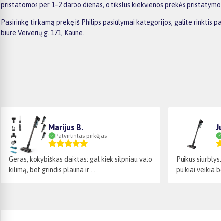
pristatomos per 1–2 darbo dienas, o tikslus kiekvienos prekės pristatym
Pasirinkę tinkamą prekę iš Philips pasiūlymai kategorijos, galite rinkti
biure Veiverių g. 171, Kaune.
Marijus B.
J
Patvirtintas pirkėjas
Geras, kokybiškas daiktas: gal kiek silpniau valo
Puikus siurblys
kilimą, bet grindis plauna ir ...
puikiai veikia b