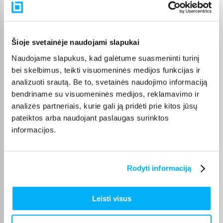
Pirkėjų atsiliepimai apie prekes
Egidijus K.
Šioje svetainėje naudojami slapukai
Patvirtintas pirkėjas
Naudojame slapukus, kad galėtume suasmeninti turinį
Viskas labai gerai - ANC, garsas, patogumas.
bei skelbimus, teikti visuomeninės medijos funkcijas ir
analizuoti srautą. Be to, svetainės naudojimo informaciją
Jurgita C.
bendriname su visuomeninės medijos, reklamavimo ir
Patvirtintas pirkėjas
analizės partneriais, kurie gali ją pridėti prie kitos jūsų
Ausinės kokybiškos, lengvos, geras garsas. Pristatymas labai greitas.
pateiktos arba naudojant paslaugas surinktos
informacijos.
Vytautas J.
Patvirtintas pirkėjas
Rodyti informaciją
Viskas gerai !!! Veikia. Esu patenkintas.
Leisti visus
Liepa L.
Patvirtintas pirkėjas