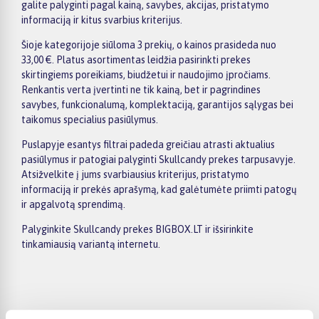
galite palyginti pagal kainą, savybes, akcijas, pristatymo
informaciją ir kitus svarbius kriterijus.
Šioje kategorijoje siūloma 3 prekių, o kainos prasideda nuo
33,00 €. Platus asortimentas leidžia pasirinkti prekes
skirtingiems poreikiams, biudžetui ir naudojimo įpročiams.
Renkantis verta įvertinti ne tik kainą, bet ir pagrindines
savybes, funkcionalumą, komplektaciją, garantijos sąlygas bei
taikomus specialius pasiūlymus.
Puslapyje esantys filtrai padeda greičiau atrasti aktualius
pasiūlymus ir patogiai palyginti Skullcandy prekes tarpusavyje.
Atsižvelkite į jums svarbiausius kriterijus, pristatymo
informaciją ir prekės aprašymą, kad galėtumėte priimti patogų
ir apgalvotą sprendimą.
Palyginkite Skullcandy prekes BIGBOX.LT ir išsirinkite
tinkamiausią variantą internetu.