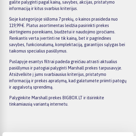
galite palyginti pagal kainą, savybes, akcijas, pristatymo
informaciją ir kitus svarbius kriterijus.
Šioje kategorijoje siūloma 7 prekių, o kainos prasideda nuo
119,99 €. Platus asortimentas leidžia pasirinkti prekes
skirtingiems poreikiams, biudžetui ir naudojimo įpročiams.
Renkantis verta įvertinti ne tik kainą, bet ir pagrindines
savybes, funkcionalumą, komplektaciją, garantijos sąlygas bei
taikomus specialius pasiūlymus.
Puslapyje esantys filtrai padeda greičiau atrasti aktualius
pasiūlymus ir patogiai palyginti Marshall prekes tarpusavyje.
Atsižvelkite į jums svarbiausius kriterijus, pristatymo
informaciją ir prekės aprašymą, kad galėtumėte priimti patogų
ir apgalvotą sprendimą.
Palyginkite Marshall prekes BIGBOX.LT ir išsirinkite
tinkamiausią variantą internetu.