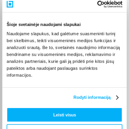
Pirkėjų atsiliepimai apie prekes
Egidijus K.
Šioje svetainėje naudojami slapukai
Patvirtintas pirkėjas
Naudojame slapukus, kad galėtume suasmeninti turinį
Viskas labai gerai - ANC, garsas, patogumas.
bei skelbimus, teikti visuomeninės medijos funkcijas ir
analizuoti srautą. Be to, svetainės naudojimo informaciją
Jurgita C.
bendriname su visuomeninės medijos, reklamavimo ir
Patvirtintas pirkėjas
analizės partneriais, kurie gali ją pridėti prie kitos jūsų
Ausinės kokybiškos, lengvos, geras garsas. Pristatymas labai greitas.
pateiktos arba naudojant paslaugas surinktos
informacijos.
Vytautas J.
Patvirtintas pirkėjas
Rodyti informaciją
Viskas gerai !!! Veikia. Esu patenkintas.
Leisti visus
Liepa L.
Patvirtintas pirkėjas