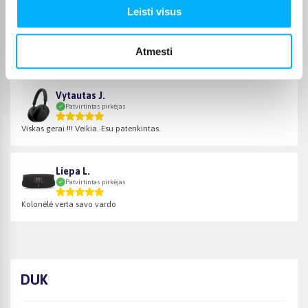
Leisti visus
Jurgita C.
Patvirtintas pirkėjas
Atmesti
Ausinės kokybiškos, lengvos, geras garsas. Pristatymas labai greitas.
Vytautas J.
Patvirtintas pirkėjas
Viskas gerai !!! Veikia. Esu patenkintas.
Liepa L.
Patvirtintas pirkėjas
Kolonėlė verta savo vardo
DUK