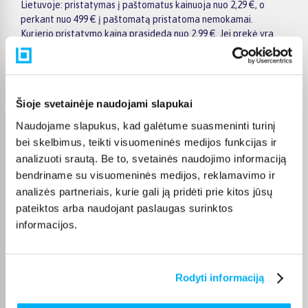
Lietuvoje: pristatymas į paštomatus kainuoja nuo 2,29 €, o
perkant nuo 499 € į paštomatą pristatoma nemokamai.
Kurjerio pristatymo kaina prasideda nuo 2,99 €. Jei prekė yra
sandėlyje, ją įprastai pristatome per 1–2 darbo dienas, o tikslų
terminą visada rasite konkrečios prekės puslapyje.
Pasirinkę tinkamą prekę iš Kalėdiniai garso technikos
pasiūlymai kategorijos, galite rinktis jums patogiausią gavimo
Šioje svetainėje naudojami slapukai
būdą: pristatymą į paštomatą, kurjeriu arba atsiėmimą
Naudojame slapukus, kad galėtume suasmeninti turinį
BIGBOX.LT biure Kaune.
bei skelbimus, teikti visuomeninės medijos funkcijas ir
analizuoti srautą. Be to, svetainės naudojimo informaciją
bendriname su visuomeninės medijos, reklamavimo ir
analizės partneriais, kurie gali ją pridėti prie kitos jūsų
Pirkėjų atsiliepimai apie prekes
pateiktos arba naudojant paslaugas surinktos
informacijos.
Egidijus K.
Patvirtintas pirkėjas
Rodyti informaciją
Viskas labai gerai - ANC, garsas, patogumas.