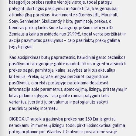
kategorijos prekes rasite vienoje vietoje, todėl patogu
palyginti skirtingus pasiūlymus ir išsirinkti tai, kas geriausiai
atitinka jūsų poreikius. Asortimente siūlomos JBL, Marshall,
Sony, Sennheiser, Skullcandy ir kitų gamintojų prekės, o
bendras prekių kiekis šioje kategorijoje šiuo metu yra 35.
Žemiausia kaina prasideda nuo 29,99 €, todėl verta peržiūrėti ir
akcija pažymėtus pasiūlymus – taip pasirinktą prekę galima
įsigyti pigiau.
Kad apsipirkimas būtų paprastesnis, Kalėdiniai garso technikos
pasiūlymai kategorijoje galite naudoti filtrus ir greitai atsirinkti
prekes pagal gamintoją, kainą, savybes ar kitus aktualius
kriterijus. Prekių sąraše lengva peržiūrėti pagrindinius
pasiūlymus, o prekės puslapyje pateikiama detalesnė
informacija apie parametrus, apmokėjimą, lizingą, pristatymą ir
kitas pirkimo sąlygas. Taip galite ramiai palyginti kelis
variantus, įvertinti jų privalumus ir patogiai užsisakyti
pasirinktą prekę internetu.
BIGBOX.LT suteikia galimybę prekes nuo 150 Eur įsigyti su
nemokamu 24 mėnesių lizingu, todėl pirkti išsimokėtinai galima
patogiai planuojant išlaidas. Užsakymus pristatome visoje