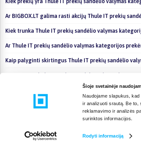
Kiek prekių yra Thule IT prekių sandėlio valymas kate
Ar BIGBOX.LT galima rasti akcijų Thule IT prekių sand
Kiek trunka Thule IT prekių sandėlio valymas kategori
Ar Thule IT prekių sandėlio valymas kategorijos prek
Kaip palyginti skirtingus Thule IT prekių sandėlio va
Kaip įsigyti Thule IT prekių sandėlio valymas kategori
Šioje svetainėje naudojam
Naudojame slapukus, kad g
ir analizuoti srautą. Be t
reklamavimo ir analizės par
surinktos informacijos.
Rodyti informaciją