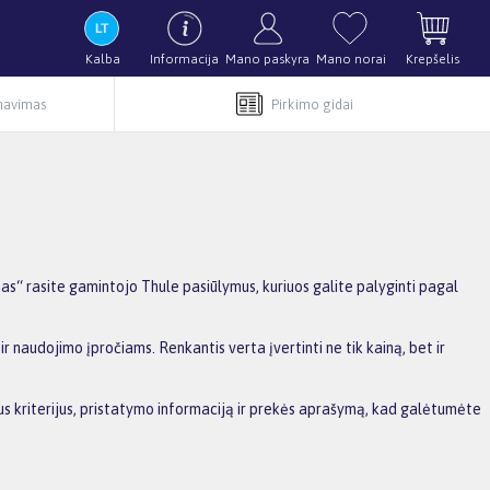
Kalba
Informacija
Mano paskyra
Mano norai
Krepšelis
rnavimas
Pirkimo gidai
s“ rasite gamintojo Thule pasiūlymus, kuriuos galite palyginti pagal
r naudojimo įpročiams. Renkantis verta įvertinti ne tik kainą, bet ir
ius kriterijus, pristatymo informaciją ir prekės aprašymą, kad galėtumėte