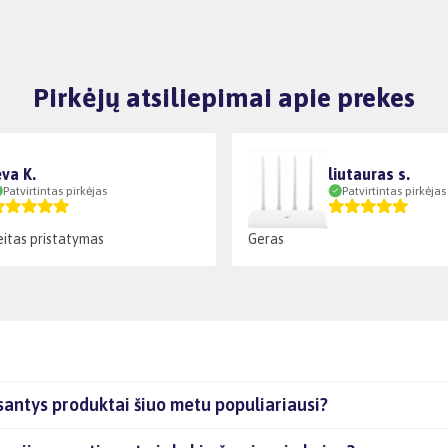
Pirkėjų atsiliepimai apie prekes
eva K.
liutauras s.
Patvirtintas pirkėjas
Patvirtintas pirkėjas
reitas pristatymas
Geras
santys produktai šiuo metu populiariausi?