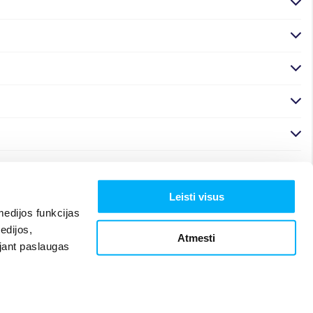
Leisti visus
edijos funkcijas
edijos,
Atmesti
ojant paslaugas