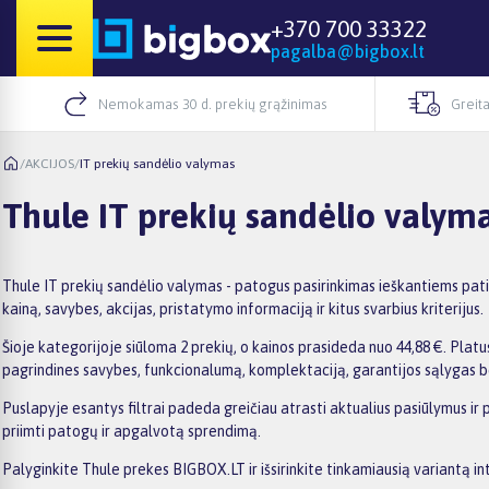
+370 700 33322
pagalba@bigbox.lt
Nemokamas 30 d. prekių grąžinimas
Greita
/
AKCIJOS
/
IT prekių sandėlio valymas
Thule IT prekių sandėlio valym
Thule IT prekių sandėlio valymas - patogus pasirinkimas ieškantiems pati
kainą, savybes, akcijas, pristatymo informaciją ir kitus svarbius kriterijus.
Šioje kategorijoje siūloma 2 prekių, o kainos prasideda nuo 44,88 €. Platus
pagrindines savybes, funkcionalumą, komplektaciją, garantijos sąlygas b
Puslapyje esantys filtrai padeda greičiau atrasti aktualius pasiūlymus ir
priimti patogų ir apgalvotą sprendimą.
Palyginkite Thule prekes BIGBOX.LT ir išsirinkite tinkamiausią variantą in