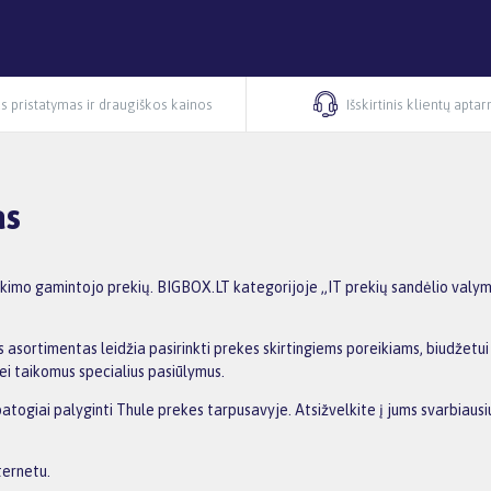
s pristatymas ir draugiškos kainos
Išskirtinis klientų apta
as
kimo gamintojo prekių. BIGBOX.LT kategorijoje „IT prekių sandėlio valyma
 asortimentas leidžia pasirinkti prekes skirtingiems poreikiams, biudžetui i
ei taikomus specialius pasiūlymus.
 patogiai palyginti Thule prekes tarpusavyje. Atsižvelkite į jums svarbiaus
ternetu.