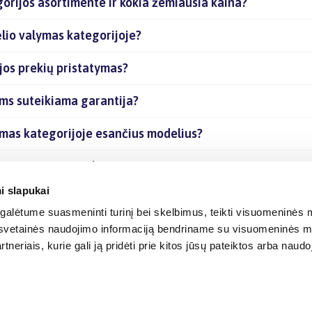
gorijos asortimente ir kokia žemiausia kaina?
ėlio valymas kategorijoje?
jos prekių pristatymas?
ėms suteikiama garantija?
lymas kategorijoje esančius modelius?
joje esančias prekes internetu?
i slapukai
alėtume suasmeninti turinį bei skelbimus, teikti visuomeninės m
o, svetainės naudojimo informaciją bendriname su visuomeninės m
tneriais, kurie gali ją pridėti prie kitos jūsų pateiktos arba naud
© 2012-
2026
BIGBOX.LT