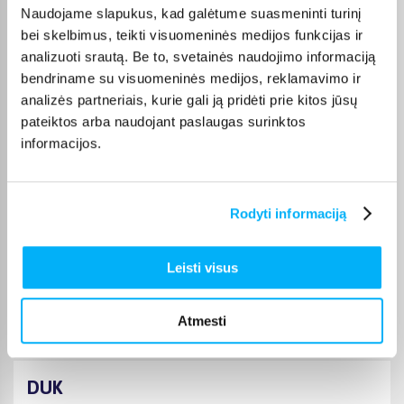
Naudojame slapukus, kad galėtume suasmeninti turinį
bei skelbimus, teikti visuomeninės medijos funkcijas ir
Valentas B.
analizuoti srautą. Be to, svetainės naudojimo informaciją
Patvirtintas pirkėjas
bendriname su visuomeninės medijos, reklamavimo ir
Puiki, patiko
analizės partneriais, kurie gali ją pridėti prie kitos jūsų
pateiktos arba naudojant paslaugas surinktos
informacijos.
Ieva K.
Patvirtintas pirkėjas
Prekė puiki, greitas pristatymas
Rodyti informaciją
Mantas K.
Patvirtintas pirkėjas
Leisti visus
Kokybė atitinka kainą, viskas ok.
Atmesti
DUK