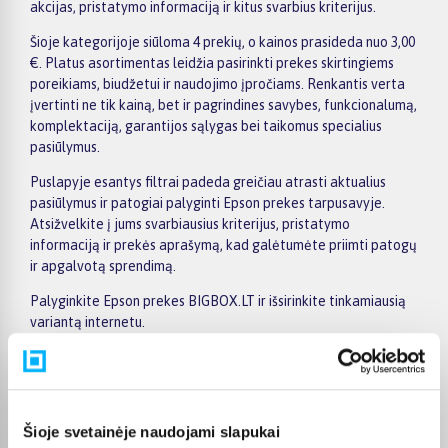
akcijas, pristatymo informaciją ir kitus svarbius kriterijus.
Šioje kategorijoje siūloma 4 prekių, o kainos prasideda nuo 3,00
€. Platus asortimentas leidžia pasirinkti prekes skirtingiems
poreikiams, biudžetui ir naudojimo įpročiams. Renkantis verta
įvertinti ne tik kainą, bet ir pagrindines savybes, funkcionalumą,
komplektaciją, garantijos sąlygas bei taikomus specialius
pasiūlymus.
Puslapyje esantys filtrai padeda greičiau atrasti aktualius
pasiūlymus ir patogiai palyginti Epson prekes tarpusavyje.
Atsižvelkite į jums svarbiausius kriterijus, pristatymo
informaciją ir prekės aprašymą, kad galėtumėte priimti patogų
ir apgalvotą sprendimą.
Palyginkite Epson prekes BIGBOX.LT ir išsirinkite tinkamiausią
variantą internetu.
Pirkėjų atsiliepimai apie prekes
Šioje svetainėje naudojami slapukai