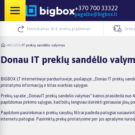
+370 700 33322
pagalba@bigbox.lt
Nemokamas 30 d. prekių grąžinimas
Greita
/
AKCIJOS
/
IT prekių sandėlio valymas
Donau IT prekių sandėlio valy
BIGBOX.LT internetinėje parduotuvėje, puslapyje „Donau IT prekių sandėli
pristatymo informaciją ir kitas svarbias sąlygas.
Prekių sąraše „DonauIT prekių sandėlio valymas“ kainos prasideda nuo 4,99
papildomas pirkimo sąlygas, kad būtų lengviau išsirinkti geriausiai jūsų po
Papildomi pasirinkimai ir prekių savybių filtrai padeda patogiai susiauri
internetu patogiai. Pasirinktą prekę pristatysime per jos aprašyme nuro