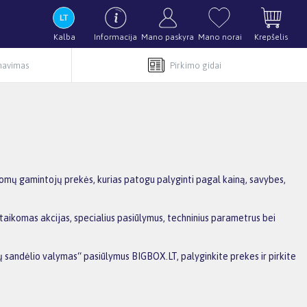
Kalba
Informacija
Mano paskyra
Mano norai
Krepšelis
rnavimas
Pirkimo gidai
nomų gamintojų prekės, kurias patogu palyginti pagal kainą, savybes,
 taikomas akcijas, specialius pasiūlymus, techninius parametrus bei
ių sandėlio valymas“ pasiūlymus BIGBOX.LT, palyginkite prekes ir pirkite