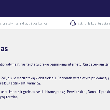
s pristatymas ir draugiškos kainos
Išskirtinis klientų apta
mas
o valymas“, rasite platų prekių pasirinkimą internetu. Čia pateikiami ži
€, o šiuo metu prekių kiekis siekia 1. Renkantis verta atkreipti dėmesį į
reikius atitinkantį variantą.
nti asortimentą ir greičiau rasti tinkamą prekę. Peržiūrėkite „DonauIT prek
dytą terminą.