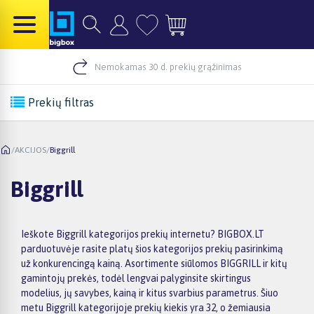
Nemokamas 30 d. prekių grąžinimas
Prekių filtras
/
AKCIJOS
/
Biggrill
Biggrill
Ieškote Biggrill kategorijos prekių internetu? BIGBOX.LT
parduotuvėje rasite platų šios kategorijos prekių pasirinkimą
už konkurencingą kainą. Asortimente siūlomos BIGGRILL ir kitų
gamintojų prekės, todėl lengvai palyginsite skirtingus
modelius, jų savybes, kainą ir kitus svarbius parametrus. Šiuo
metu Biggrill kategorijoje prekių kiekis yra 32, o žemiausia