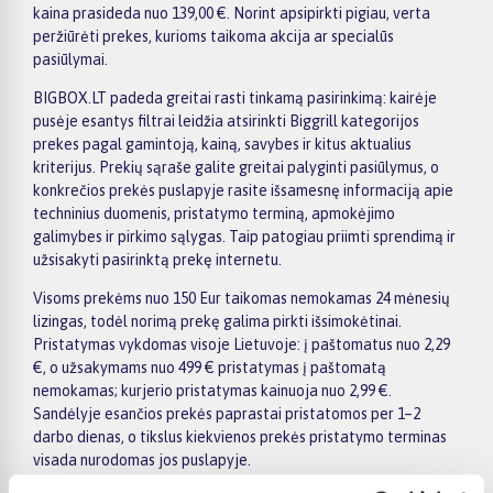
kaina prasideda nuo 139,00 €. Norint apsipirkti pigiau, verta
peržiūrėti prekes, kurioms taikoma akcija ar specialūs
pasiūlymai.
BIGBOX.LT padeda greitai rasti tinkamą pasirinkimą: kairėje
pusėje esantys filtrai leidžia atsirinkti Biggrill kategorijos
prekes pagal gamintoją, kainą, savybes ir kitus aktualius
kriterijus. Prekių sąraše galite greitai palyginti pasiūlymus, o
konkrečios prekės puslapyje rasite išsamesnę informaciją apie
techninius duomenis, pristatymo terminą, apmokėjimo
galimybes ir pirkimo sąlygas. Taip patogiau priimti sprendimą ir
užsisakyti pasirinktą prekę internetu.
Visoms prekėms nuo 150 Eur taikomas nemokamas 24 mėnesių
lizingas, todėl norimą prekę galima pirkti išsimokėtinai.
Pristatymas vykdomas visoje Lietuvoje: į paštomatus nuo 2,29
€, o užsakymams nuo 499 € pristatymas į paštomatą
nemokamas; kurjerio pristatymas kainuoja nuo 2,99 €.
Sandėlyje esančios prekės paprastai pristatomos per 1–2
darbo dienas, o tikslus kiekvienos prekės pristatymo terminas
visada nurodomas jos puslapyje.