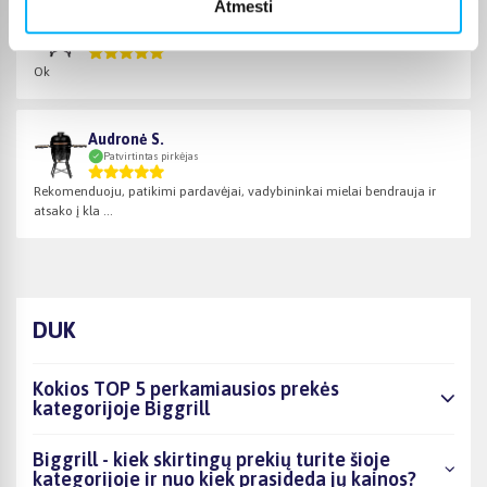
Atmesti
pumba v.
Patvirtintas pirkėjas
Ok
Audronė S.
Patvirtintas pirkėjas
Rekomenduoju, patikimi pardavėjai, vadybininkai mielai bendrauja ir
atsako į kla ...
DUK
Kokios TOP 5 perkamiausios prekės
kategorijoje Biggrill
Biggrill - kiek skirtingų prekių turite šioje
kategorijoje ir nuo kiek prasideda jų kainos?