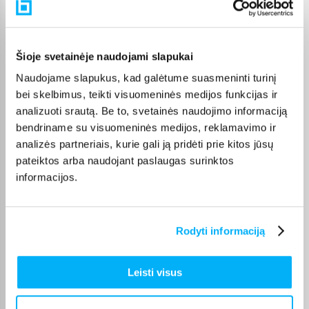
Pasirinktą prekę iš Biggrill kategorijos pristatysime per
nurodytą terminą. Jei patogiau užsakymą atsiimti patiems,
atitinkamai pažymėtas prekes galėsite atsiimti BIGBOX.LT
biure Veiverių g. 171, Kaune.
Šioje svetainėje naudojami slapukai
Naudojame slapukus, kad galėtume suasmeninti turinį
bei skelbimus, teikti visuomeninės medijos funkcijas ir
analizuoti srautą. Be to, svetainės naudojimo informaciją
Pirkėjų atsiliepimai apie prekes
bendriname su visuomeninės medijos, reklamavimo ir
analizės partneriais, kurie gali ją pridėti prie kitos jūsų
pateiktos arba naudojant paslaugas surinktos
RIMANTAS L.
informacijos.
Patvirtintas pirkėjas
Viskas puiku,tik 5 dienas teko palaukti prekės pritatymo
Rodyti informaciją
Tautvydas T.
Patvirtintas pirkėjas
Leisti visus
Puikus, Pirkinys!!!!