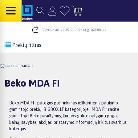
Nemokamas 30 d. prekių grąžinimas
Prekių filtras
/
AKCIJOS
/
MDA FI
Beko MDA FI
Beko MDA FI - patogus pasirinkimas ieškantiems patikimo
gamintojo prekių. BIGBOX.LT kategorijoje „MDA FI“ rasite
gamintojo Beko pasiūlymus, kuriuos galite palyginti pagal
kainą, savybes, akcijas, pristatymo informaciją ir kitus svarbius
kriterijus.