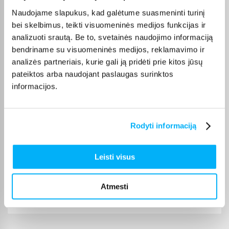
Marius A.
Naudojame slapukus, kad galėtume suasmeninti turinį
Patvirtintas pirkėjas
bei skelbimus, teikti visuomeninės medijos funkcijas ir
Pristatymas greitas. Ačiū
analizuoti srautą. Be to, svetainės naudojimo informaciją
bendriname su visuomeninės medijos, reklamavimo ir
analizės partneriais, kurie gali ją pridėti prie kitos jūsų
Aušvydas A.
Patvirtintas pirkėjas
pateiktos arba naudojant paslaugas surinktos
informacijos.
Pakankamai pigi ir pakankamai funkcionali
Egle G.
Rodyti informaciją
Patvirtintas pirkėjas
Viskas puiku
Leisti visus
Raimondas T.
Patvirtintas pirkėjas
Atmesti
Greitas pristatymas