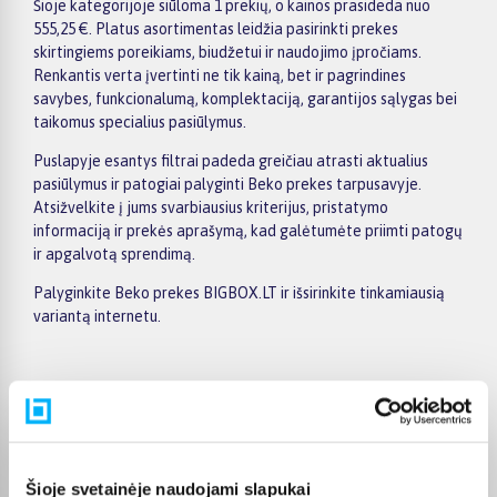
Šioje kategorijoje siūloma 1 prekių, o kainos prasideda nuo
555,25 €. Platus asortimentas leidžia pasirinkti prekes
skirtingiems poreikiams, biudžetui ir naudojimo įpročiams.
Renkantis verta įvertinti ne tik kainą, bet ir pagrindines
savybes, funkcionalumą, komplektaciją, garantijos sąlygas bei
taikomus specialius pasiūlymus.
Puslapyje esantys filtrai padeda greičiau atrasti aktualius
pasiūlymus ir patogiai palyginti Beko prekes tarpusavyje.
Atsižvelkite į jums svarbiausius kriterijus, pristatymo
informaciją ir prekės aprašymą, kad galėtumėte priimti patogų
ir apgalvotą sprendimą.
Palyginkite Beko prekes BIGBOX.LT ir išsirinkite tinkamiausią
variantą internetu.
Pirkėjų atsiliepimai apie prekes
Šioje svetainėje naudojami slapukai