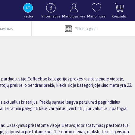
Kalba
Informacija
Mano paskyra
Mano norai
Krepšelis
rnavimas
Pirkimo gidai
T parduotuvėje Coffeebox kategorijos prekes rasite vienoje vietoje,
ntojų prekės, o bendras prekių kiekis šioje kategorijoje šiuo metu yra 22.
s aktualius kriterijus. Prekių sąraše lengva peržiūrėti pagrindinius
e ramiai palyginti kelis variantus, įvertinti jų privalumus ir patogiai
aidas. Užsakymus pristatome visoje Lietuvoje: pristatymas į paštomatus
, ją įprastai pristatome per 1–2 darbo dienas, o tikslų terminą visada