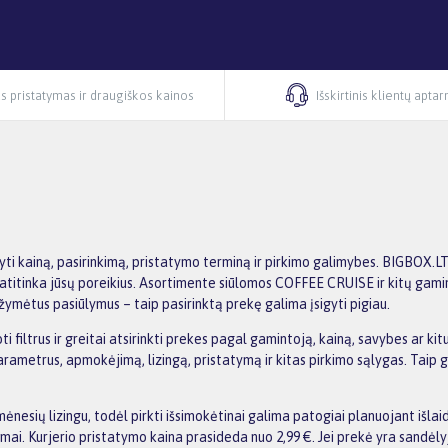
s pristatymas ir draugiškos kainos
Išskirtinis klientų apta
ti kainą, pasirinkimą, pristatymo terminą ir pirkimo galimybes. BIGBOX.L
iai atitinka jūsų poreikius. Asortimente siūlomos COFFEE CRUISE ir kitų gami
žymėtus pasiūlymus – taip pasirinktą prekę galima įsigyti pigiau.
iltrus ir greitai atsirinkti prekes pagal gamintoją, kainą, savybes ar kitu
etrus, apmokėjimą, lizingą, pristatymą ir kitas pirkimo sąlygas. Taip galit
nesių lizingu, todėl pirkti išsimokėtinai galima patogiai planuojant išl
i. Kurjerio pristatymo kaina prasideda nuo 2,99 €. Jei prekė yra sandėlyje