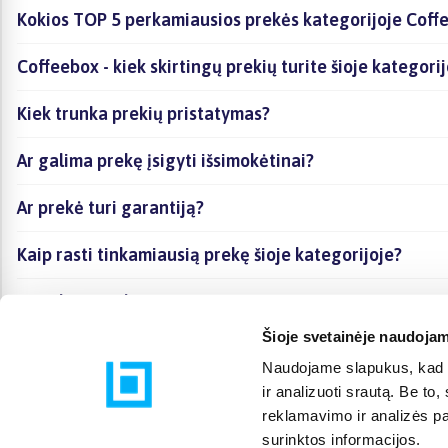
Kokios TOP 5 perkamiausios prekės kategorijoje Coff
Coffeebox - kiek skirtingų prekių turite šioje kategorij
Kiek trunka prekių pristatymas?
Ar galima prekę įsigyti išsimokėtinai?
Ar prekė turi garantiją?
Kaip rasti tinkamiausią prekę šioje kategorijoje?
Ar galima prekę atsiimti vietoje?
Šioje svetainėje naudojam
Naudojame slapukus, kad g
ir analizuoti srautą. Be t
reklamavimo ir analizės par
surinktos informacijos.