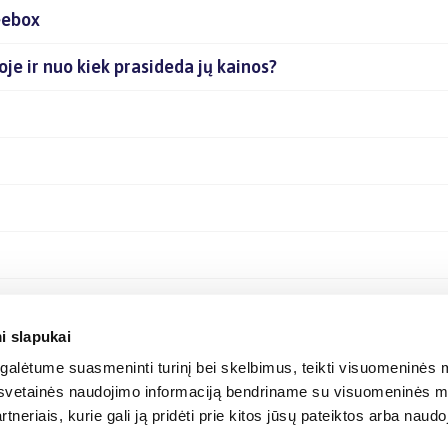
eebox
oje ir nuo kiek prasideda jų kainos?
i slapukai
alėtume suasmeninti turinį bei skelbimus, teikti visuomeninės m
o, svetainės naudojimo informaciją bendriname su visuomeninės m
tneriais, kurie gali ją pridėti prie kitos jūsų pateiktos arba naud