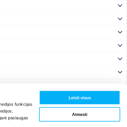
Leisti visus
edijos funkcijas
edijos,
Atmesti
ojant paslaugas