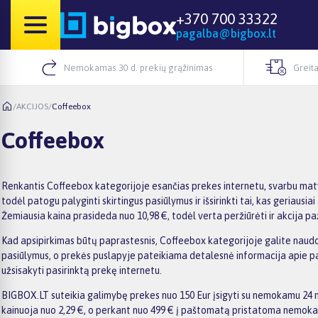
+370 700 33322
pagalba@bigbox.lt
Nemokamas 30 d. prekių grąžinimas
Greita
/
AKCIJOS
/
Coffeebox
Coffeebox
Renkantis Coffeebox kategorijoje esančias prekes internetu, svarbu maty
todėl patogu palyginti skirtingus pasiūlymus ir išsirinkti tai, kas geriaus
Žemiausia kaina prasideda nuo 10,98 €, todėl verta peržiūrėti ir akcija pa
Kad apsipirkimas būtų paprastesnis, Coffeebox kategorijoje galite naudoti f
pasiūlymus, o prekės puslapyje pateikiama detalesnė informacija apie param
užsisakyti pasirinktą prekę internetu.
BIGBOX.LT suteikia galimybę prekes nuo 150 Eur įsigyti su nemokamu 24 mė
kainuoja nuo 2,29 €, o perkant nuo 499 € į paštomatą pristatoma nemokama