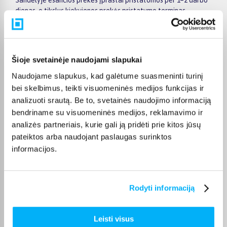
dienas, o tikslus kiekvienos prekės pristatymo terminas
nurodomas jos puslapyje. Pasirinktą prekę iš LG skalbimo
mašinų ir džiovyklių išpardavimas kategorijos galite gauti
paštomatu, per kurjerį arba, jei prekė atitinkamai pažymėta,
atsiimti BIGBOX.LT biure Kaune.
Šioje svetainėje naudojami slapukai
Naudojame slapukus, kad galėtume suasmeninti turinį
bei skelbimus, teikti visuomeninės medijos funkcijas ir
analizuoti srautą. Be to, svetainės naudojimo informaciją
Pirkėjų atsiliepimai apie prekes
bendriname su visuomeninės medijos, reklamavimo ir
analizės partneriais, kurie gali ją pridėti prie kitos jūsų
pateiktos arba naudojant paslaugas surinktos
Ruta D.
informacijos.
Patvirtintas pirkėjas
Puikiai
Rodyti informaciją
Artūras G.
Patvirtintas pirkėjas
Leisti visus
Puikiai veikia, gerai ir greitai skalbia. Opertyviai pristatė. Atkreipkit