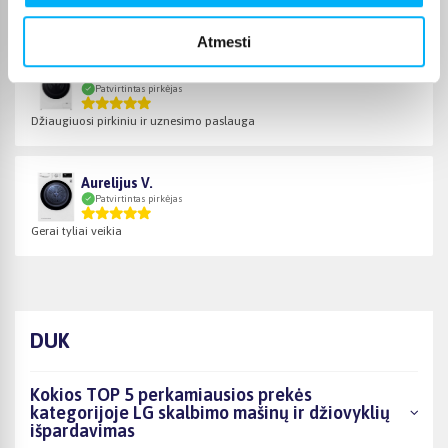
dėmesį ...
Atmesti
Kristina Š.
Patvirtintas pirkėjas
Džiaugiuosi pirkiniu ir uznesimo paslauga
Aurelijus V.
Patvirtintas pirkėjas
Gerai tyliai veikia
DUK
Kokios TOP 5 perkamiausios prekės
kategorijoje LG skalbimo mašinų ir džiovyklių
išpardavimas