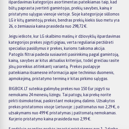
išpardavimas kategorijos asortimentas pateikiamas taip, kad
būtų paprasta įvertinti gamintojus, prekių savybes, kainą ir
pristatymo sąlygas vienoje vietoje. Šioje kategorijoje siūlomos
LG ir kitų gamintojų prekės, bendras prekių kiekis šiuo metu yra
26, o žemiausia kaina prasideda nuo 298,72 €.
Jeigu ieškote, kur LG skalbimo mašinų ir džiovyklių išpardavimas
kategorijos prekes įsigyti pigiau, verta reguliariai peržiūrėti
specialius pasiūlymus ir prekes, kurioms taikoma akcija.
Patogūs filtrai padeda susiaurinti pasirinkimą pagal gamintoją,
kainą, savybes ar kitus aktualius kriterijus, todėl greičiau rasite
jūsų poreikius atitinkantį variantą. Prekės puslapyje
pateikiama išsamesnė informacija apie techninius duomenis,
apmokėjimą, pristatymo terminą ir kitas pirkimo sąlygas.
BIGBOX.LT suteikia galimybę prekes nuo 150 Eur įsigyti su
nemokamu 24 mėnesių lizingu. Tai patogu, kai prekę norite
pirkti išsimokėtinai, paskirstant mokėjimą dalimis. Užsakytos
prekės pristatomos visoje Lietuvoje: į paštomatus nuo 2,29 €, o
užsakymams nuo 499 € pristatymas į paštomatą nemokamas.
Kurjerio pristatymo kaina prasideda nuo 2,99 €.
Sandėlyje esančios prekės įprastai pristatomos per 1–2 darbo