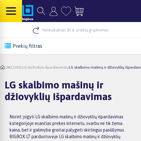
Nemokamas 30 d. prekių grąžinimas
Prekių filtras
/
AKCIJOS
/
LG technikos išpardavimas
/
LG skalbimo mašinų ir džiovyklių išpardav
LG skalbimo mašinų ir
džiovyklių išpardavimas
Norint įsigyti LG skalbimo mašinų ir džiovyklių išpardavimas
kategorijoje esančias prekes internetu, svarbu ne tik žema
kaina, bet ir galimybė greitai palyginti skirtingus pasiūlymus.
BIGBOX.LT parduotuvėje LG skalbimo mašinų ir džiovyklių