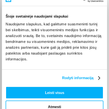
Pirkėjų atsiliepimai apie prekes
Šioje svetainėje naudojami slapukai
Inga V.
Patvirtintas pirkėjas
Naudojame slapukus, kad galėtume suasmeninti turinį
bei skelbimus, teikti visuomeninės medijos funkcijas ir
Esu labai patenkinta šiuo siurbliu. Vertas kiekvieno euro. Bent jau kol kas
:)
analizuoti srautą. Be to, svetainės naudojimo informaciją
bendriname su visuomeninės medijos, reklamavimo ir
analizės partneriais, kurie gali ją pridėti prie kitos jūsų
Dmitrijus A.
pateiktos arba naudojant paslaugas surinktos
Patvirtintas pirkėjas
informacijos.
Never knew that I had so much dust in the carpet. Enough battery to
vacuum house ...
Rodyti informaciją
Валдемар Т.
Patvirtintas pirkėjas
labai geras
Leisti visus
Atmesti
Violeta P.