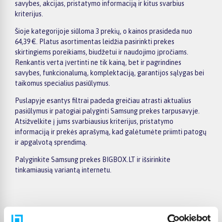
savybes, akcijas, pristatymo informaciją ir kitus svarbius
kriterijus.
Šioje kategorijoje siūloma 3 prekių, o kainos prasideda nuo
64,39 €. Platus asortimentas leidžia pasirinkti prekes
skirtingiems poreikiams, biudžetui ir naudojimo įpročiams.
Renkantis verta įvertinti ne tik kainą, bet ir pagrindines
savybes, funkcionalumą, komplektaciją, garantijos sąlygas bei
taikomus specialius pasiūlymus.
Puslapyje esantys filtrai padeda greičiau atrasti aktualius
pasiūlymus ir patogiai palyginti Samsung prekes tarpusavyje.
Atsižvelkite į jums svarbiausius kriterijus, pristatymo
informaciją ir prekės aprašymą, kad galėtumėte priimti patogų
ir apgalvotą sprendimą.
Palyginkite Samsung prekes BIGBOX.LT ir išsirinkite
tinkamiausią variantą internetu.