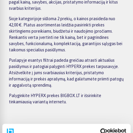
pagal kainą, savybes, akcijas, pristatymo informaciją ir kitus
svarbius kriterijus.
Šioje kategorijoje siūloma 2 prekių, o kainos prasideda nuo
42,00 €. Platus asortimentas leidžia pasirinkti prekes
skirtingiems poreikiams, biudžetui ir naudojimo įpročiams.
Renkantis verta įvertinti ne tik kainą, bet ir pagrindines
savybes, funkcionalumą, komplektaciją, garantijos sąlygas bei
taikomus specialius pasiūlymus.
Puslapyje esantys filtrai padeda greičiau atrasti aktualius
pasiūlymus ir patogiai palyginti HYPERX prekes tarpusavyje.
Atsižvelkite į jums svarbiausius kriterijus, pristatymo
informaciją ir prekės aprašymą, kad galėtumėte priimti patogų
ir apgalvotą sprendimą.
Palyginkite HYPERX prekes BIGBOX.LT ir išsirinkite
tinkamiausią variantą internetu.