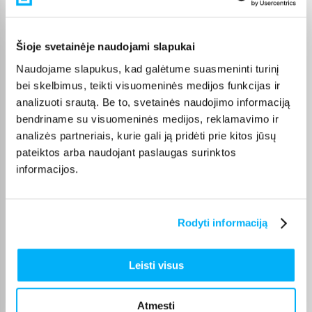
Pirkėjų atsiliepimai apie prekes
Šioje svetainėje naudojami slapukai
Olev S.
Patvirtintas pirkėjas
Naudojame slapukus, kad galėtume suasmeninti turinį
bei skelbimus, teikti visuomeninės medijos funkcijas ir
Kokybiškas. Pristatymas greitas. Rekomenduoju+++
analizuoti srautą. Be to, svetainės naudojimo informaciją
bendriname su visuomeninės medijos, reklamavimo ir
Žydrūnas K.
analizės partneriais, kurie gali ją pridėti prie kitos jūsų
Patvirtintas pirkėjas
pateiktos arba naudojant paslaugas surinktos
Puiki komunikacija. Pristatymas vėlavo 1 darbo dieną, nes nebuvo
informacijos.
prekės. Bet pri ...
Aleksandra ž.
Rodyti informaciją
Patvirtintas pirkėjas
labai patenkinta ačiū.
Leisti visus
Edvardas B.
Atmesti
Patvirtintas pirkėjas