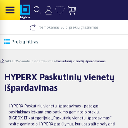
Nemokamas 30 d. prekių grąžinimas
Prekių filtras
/
AKCIJOS
/
Sandėlio išpardavimas
/
Paskutinių vienetų išpardavimas
HYPERX Paskutinių vienetų
išpardavimas
HYPERX Paskutinių vienetų išpardavimas - patogus
pasirinkimas ieškantiems patikimo gamintojo prekių.
BIGBOX.LT kategorijoje „Paskutinių vienetų išpardavimas“
rasite gamintojo HYPERX pasiūlymus, kuriuos galite palyginti