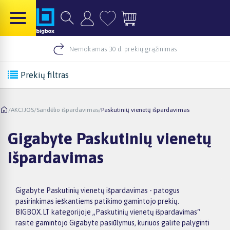
Nemokamas 30 d. prekių grąžinimas
Prekių filtras
/
AKCIJOS
/
Sandėlio išpardavimas
/
Paskutinių vienetų išpardavimas
Gigabyte Paskutinių vienetų
išpardavimas
Gigabyte Paskutinių vienetų išpardavimas - patogus
pasirinkimas ieškantiems patikimo gamintojo prekių.
BIGBOX.LT kategorijoje „Paskutinių vienetų išpardavimas“
rasite gamintojo Gigabyte pasiūlymus, kuriuos galite palyginti