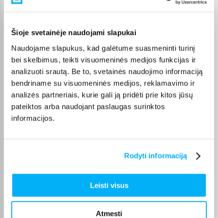
Pirkėjų atsiliepimai apie prekes
Šioje svetainėje naudojami slapukai
Olev S.
Patvirtintas pirkėjas
Naudojame slapukus, kad galėtume suasmeninti turinį
bei skelbimus, teikti visuomeninės medijos funkcijas ir
Kokybiškas. Pristatymas greitas. Rekomenduoju+++
analizuoti srautą. Be to, svetainės naudojimo informaciją
bendriname su visuomeninės medijos, reklamavimo ir
Žydrūnas K.
analizės partneriais, kurie gali ją pridėti prie kitos jūsų
Patvirtintas pirkėjas
pateiktos arba naudojant paslaugas surinktos
Puiki komunikacija. Pristatymas vėlavo 1 darbo dieną, nes nebuvo
informacijos.
prekės. Bet pri ...
Aleksandra ž.
Rodyti informaciją
Patvirtintas pirkėjas
labai patenkinta ačiū.
Leisti visus
Edvardas B.
Atmesti
Patvirtintas pirkėjas