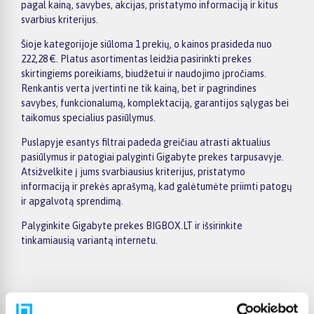
pagal kainą, savybes, akcijas, pristatymo informaciją ir kitus
svarbius kriterijus.
Šioje kategorijoje siūloma 1 prekių, o kainos prasideda nuo
222,28 €. Platus asortimentas leidžia pasirinkti prekes
skirtingiems poreikiams, biudžetui ir naudojimo įpročiams.
Renkantis verta įvertinti ne tik kainą, bet ir pagrindines
savybes, funkcionalumą, komplektaciją, garantijos sąlygas bei
taikomus specialius pasiūlymus.
Puslapyje esantys filtrai padeda greičiau atrasti aktualius
pasiūlymus ir patogiai palyginti Gigabyte prekes tarpusavyje.
Atsižvelkite į jums svarbiausius kriterijus, pristatymo
informaciją ir prekės aprašymą, kad galėtumėte priimti patogų
ir apgalvotą sprendimą.
Palyginkite Gigabyte prekes BIGBOX.LT ir išsirinkite
tinkamiausią variantą internetu.