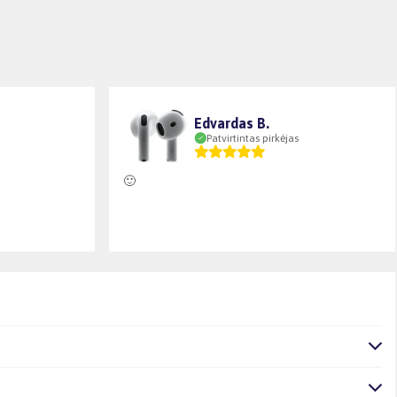
Edvardas B.
Patvirtintas pirkėjas
🙂