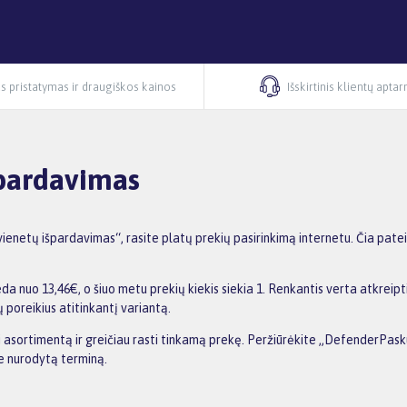
s pristatymas ir draugiškos kainos
Išskirtinis klientų apta
špardavimas
enetų išpardavimas“, rasite platų prekių pasirinkimą internetu. Čia patei
 nuo 13,46€, o šiuo metu prekių kiekis siekia 1. Renkantis verta atkreipt
ų poreikius atitinkantį variantą.
nti asortimentą ir greičiau rasti tinkamą prekę. Peržiūrėkite „DefenderPas
me nurodytą terminą.