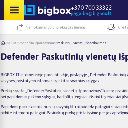
+370 700 33322
pagalba@bigbox.lt
Nemokamas 30 d. prekių grąžinimas
Greita
/
AKCIJOS
/
Sandėlio išpardavimas
/
Paskutinių vienetų išpardavimas
Defender Paskutinių vienetų i
BIGBOX.LT internetinėje parduotuvėje, puslapyje „Defender Paskutinių vi
savybes, pristatymo informaciją ir kitas svarbias sąlygas.
Prekių sąraše „DefenderPaskutinių vienetų išpardavimas“ kainos prasideda
bei papildomas pirkimo sąlygas, kad būtų lengviau išsirinkti geriausiai jūs
Papildomi pasirinkimai ir prekių savybių filtrai padeda patogiai susiauri
pirkite internetu patogiai. Pasirinktą prekę pristatysime per jos aprašy