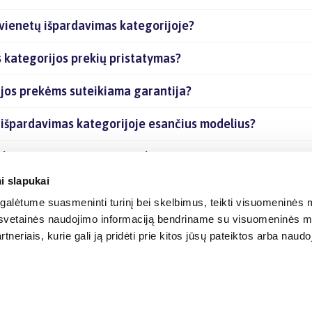
 vienetų išpardavimas kategorijoje?
 kategorijos prekių pristatymas?
ijos prekėms suteikiama garantija?
ų išpardavimas kategorijoje esančius modelius?
 kategorijoje esančias prekes internetu?
i slapukai
alėtume suasmeninti turinį bei skelbimus, teikti visuomeninės m
o, svetainės naudojimo informaciją bendriname su visuomeninės m
tneriais, kurie gali ją pridėti prie kitos jūsų pateiktos arba naud
© 2012-
2026
BIGBOX.LT