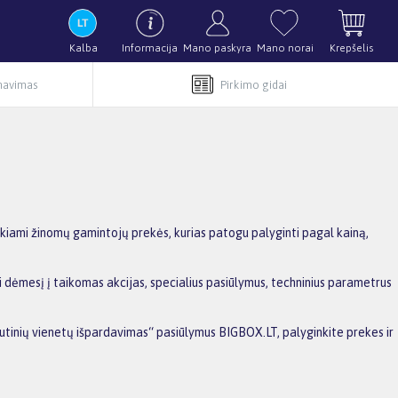
Kalba
Informacija
Mano paskyra
Mano norai
Krepšelis
rnavimas
Pirkimo gidai
kiami žinomų gamintojų prekės, kurias patogu palyginti pagal kainą,
i dėmesį į taikomas akcijas, specialius pasiūlymus, techninius parametrus
kutinių vienetų išpardavimas“ pasiūlymus BIGBOX.LT, palyginkite prekes ir