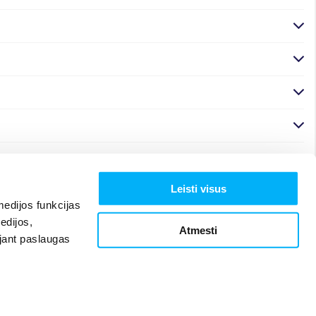
Leisti visus
edijos funkcijas
edijos,
Atmesti
ojant paslaugas