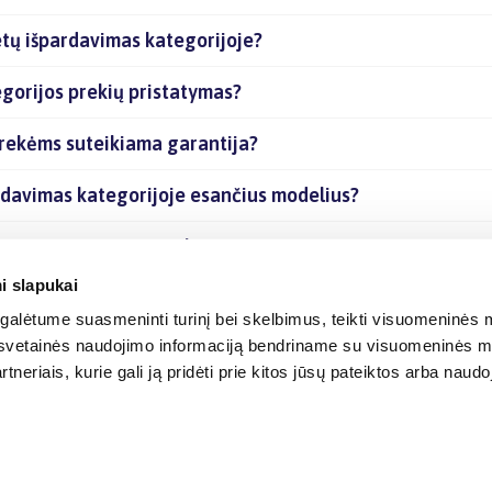
etų išpardavimas kategorijoje?
egorijos prekių pristatymas?
prekėms suteikiama garantija?
ardavimas kategorijoje esančius modelius?
egorijoje esančias prekes internetu?
i slapukai
alėtume suasmeninti turinį bei skelbimus, teikti visuomeninės m
o, svetainės naudojimo informaciją bendriname su visuomeninės m
tneriais, kurie gali ją pridėti prie kitos jūsų pateiktos arba naud
© 2012-
2026
BIGBOX.LT