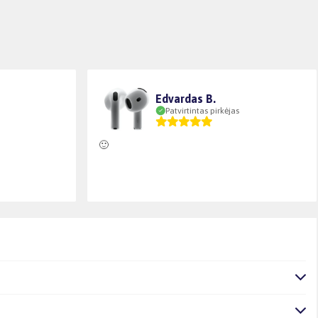
Edvardas B.
Patvirtintas pirkėjas
🙂