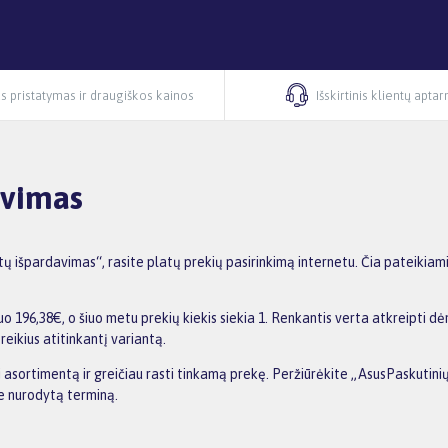
s pristatymas ir draugiškos kainos
Išskirtinis klientų apta
avimas
 išpardavimas“, rasite platų prekių pasirinkimą internetu. Čia pateikiam
196,38€, o šiuo metu prekių kiekis siekia 1. Renkantis verta atkreipti dė
reikius atitinkantį variantą.
nti asortimentą ir greičiau rasti tinkamą prekę. Peržiūrėkite „AsusPaskuti
me nurodytą terminą.