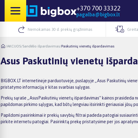
+370 700 33322
pagalba@bigbox.lt
Nemokamas 30 d. prekių grąžinimas
Greita
/
AKCIJOS
/
Sandėlio išpardavimas
/
Paskutinių vienetų išpardavimas
Asus Paskutinių vienetų išpard
BIGBOX.LT internetinėje parduotuvėje, puslapyje „Asus Paskutinių vienetų
pristatymo informaciją ir kitas svarbias sąlygas.
Prekių sąraše „AsusPaskutinių vienetų išpardavimas“ kainos prasideda nuo 
papildomas pirkimo sąlygas, kad būtų lengviau išsirinkti geriausiai jūsų po
Papildomi pasirinkimai ir prekių savybių filtrai padeda patogiai susiauri
pirkite internetu patogiai. Pasirinktą prekę pristatysime per jos aprašy