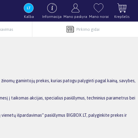
Kalba
Informacija
Mano paskyra
Mano norai
Krepšelis
rnavimas
Pirkimo gidai
i žinomų gamintojų prekės, kurias patogu palyginti pagal kainą, savybes,
mesį į taikomas akcijas, specialius pasiūlymus, techninius parametrus bei
nių vienetų išpardavimas“ pasiūlymus BIGBOX.LT, palyginkite prekes ir