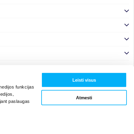
Leisti visus
edijos funkcijas
edijos,
Atmesti
ojant paslaugas